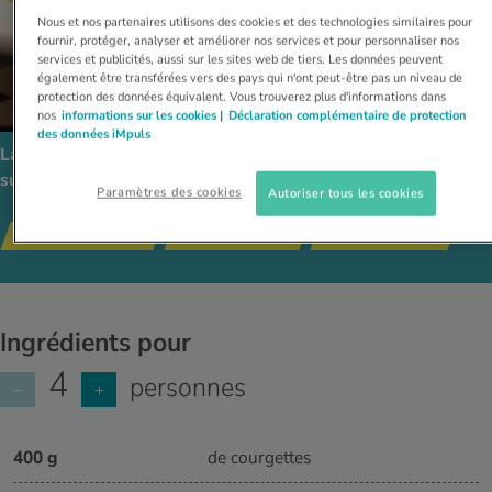
Nous et nos partenaires utilisons des cookies et des technologies similaires pour
fournir, protéger, analyser et améliorer nos services et pour personnaliser nos
services et publicités, aussi sur les sites web de tiers. Les données peuvent
également être transférées vers des pays qui n'ont peut-être pas un niveau de
protection des données équivalent. Vous trouverez plus d'informations dans
nos
informations sur les cookies |
Déclaration complémentaire de protection
des données iMpuls
La recette est compatible avec les régimes alimentaires
suivants:
Paramètres des cookies
Autoriser tous les cookies
RECETTES SAINES
PLATS AU FOUR
PLAT PRINCIPAL
Ingrédients pour
4
personnes
−
+
400 g
de courgettes