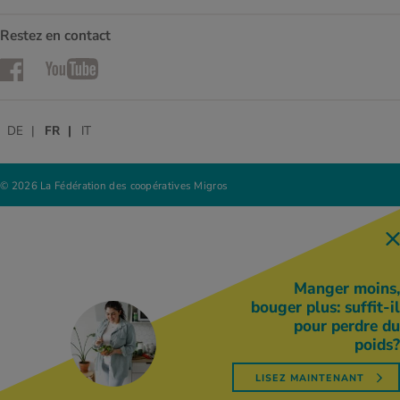
Restez en contact
Facebook
YouTube
DE
FR
IT
© 2026 La Fédération des coopératives Migros
Manger moins,
bouger plus: suffit-il
pour perdre du
poids?
LISEZ MAINTENANT