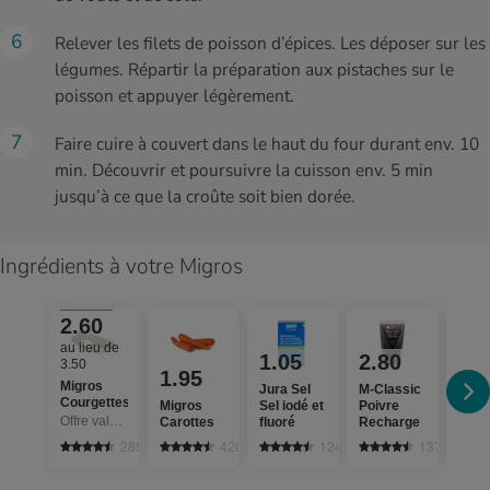
Relever les filets de poisson d’épices. Les déposer sur les
légumes. Répartir la préparation aux pistaches sur le
poisson et appuyer légèrement.
Faire cuire à couvert dans le haut du four durant env. 10
min. Découvrir et poursuivre la cuisson env. 5 min
jusqu’à ce que la croûte soit bien dorée.
Ingrédients à votre Migros
25%
2.60
au lieu de
1.05
2.80
4.
3.50
1.95
Migros
Jura Sel
M-Classic
Séle
Courgettes
Migros
Sel iodé et
Poivre
Bio
Offre valable du 6.8 au 12.8.2026, jusqu’à épuisement du stock.
Carottes
fluoré
Recharge
Fila
de s
2852
4265
1242
137