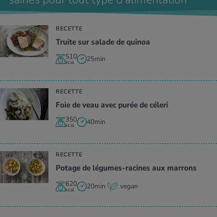
RECETTE
Truite sur salade de quinoa
510
25min
kcal
RECETTE
Foie de veau avec purée de céleri
350
40min
kcal
RECETTE
Potage de légumes-racines aux marrons
620
20min
vegan
kcal