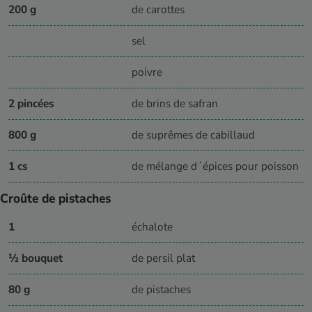
200 g
de carottes
sel
poivre
2 pincées
de brins de safran
800 g
de suprêmes de cabillaud
1 cs
de mélange d´épices pour poisson
Croûte de pistaches
1
échalote
½ bouquet
de persil plat
80 g
de pistaches