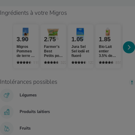
Ingrédients à votre Migros
3.90
2.75
1.05
1.85
3.
Migros
Farmer's
Jura Sel
Bio Lait
Pommes
Best
Sel iodé et
entier
Die B
de terre à
Petits pois
fluoré
3.5% de
Beur
chair
extra fins
gras,
1151
322
1235
855
farineuse
pasteurisé
Intolérances possibles
Légumes
Produits laitiers
Fruits