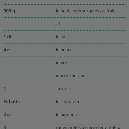
300 g
de petits pois surgelés ou frais
sel
1 dl
de lait
4 cs
de beurre
poivre
noix de muscade
1
citron
½ botte
de ciboulette
2 cs
de pignons
4
truites prêtes à cuire d’env. 350 g