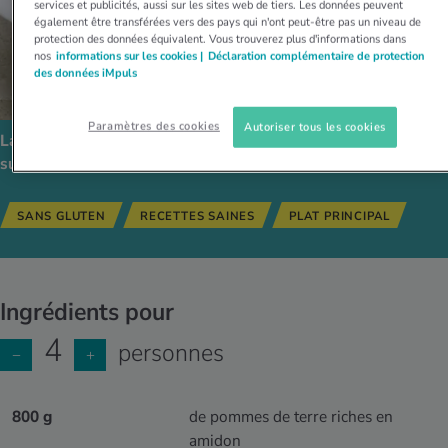
services et publicités, aussi sur les sites web de tiers. Les données peuvent
également être transférées vers des pays qui n'ont peut-être pas un niveau de
protection des données équivalent. Vous trouverez plus d'informations dans
nos
informations sur les cookies |
Déclaration complémentaire de protection
des données iMpuls
Paramètres des cookies
Autoriser tous les cookies
La recette est compatible avec les régimes alimentaires
suivants:
SANS GLUTEN
RECETTES SAINES
PLAT PRINCIPAL
Ingrédients pour
4
personnes
−
+
800 g
de pommes de terre riches en
amidon