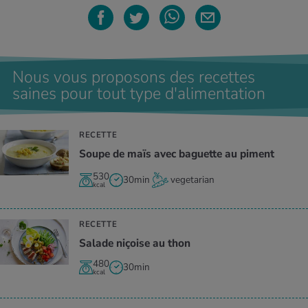
Nous vous proposons des recettes
saines pour tout type d'alimentation
RECETTE
Soupe de maïs avec baguette au piment
530
30min
vegetarian
kcal
RECETTE
Salade niçoise au thon
480
30min
kcal