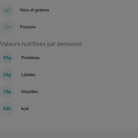
Noix et graines
Poisson
Valeurs nutritives par personne
57g
Protéines
33g
Lipides
23g
Glucides
620
kcal