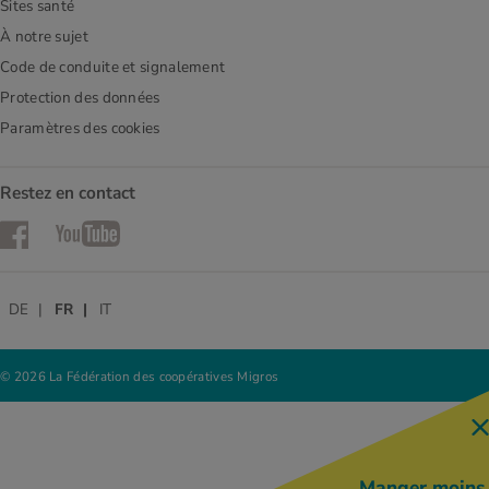
Sites santé
À notre sujet
Code de conduite et signalement
Protection des données
Paramètres des cookies
Restez en contact
Facebook
YouTube
DE
FR
IT
© 2026 La Fédération des coopératives Migros
Manger moins,