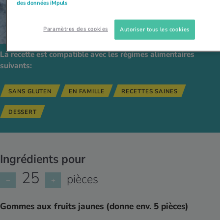
des données iMpuls
Paramètres des cookies
Autoriser tous les cookies
La recette est compatible avec les régimes alimentaires
suivants:
SANS GLUTEN
EN FAMILLE
RECETTES SAINES
DESSERT
Ingrédients pour
25
pièces
−
+
Gommes aux fruits jaunes (donne env. 5 pièces)