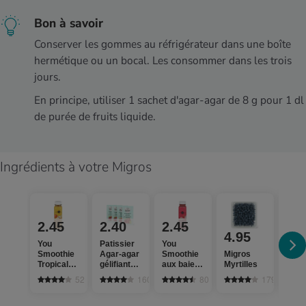
Bon à savoir
Conserver les gommes au réfrigérateur dans une boîte
hermétique ou un bocal. Les consommer dans les trois
jours.
En principe, utiliser 1 sachet d'agar-agar de 8 g pour 1 dl
de purée de fruits liquide.
Ingrédients à votre Migros
2.45
2.40
2.45
4.95
4.
You
Patissier
You
Smoothie
Agar-agar
Smoothie
Migros
Migr
Tropical
gélifiant
aux baies
Myrtilles
Frai
Mangue,
végétal
Framboise,
52
160
80
1793
coco, chia
banane,
yogourt