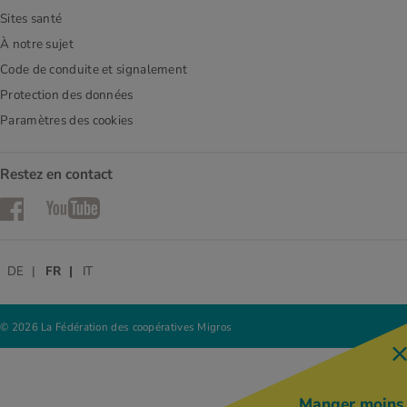
Sites santé
À notre sujet
Code de conduite et signalement
Protection des données
Paramètres des cookies
Restez en contact
Facebook
YouTube
DE
FR
IT
© 2026 La Fédération des coopératives Migros
Manger moins,