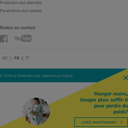
Protection des données
Paramètres des cookies
Restez en contact
Facebook
YouTube
DE
FR
IT
© 2026 La Fédération des coopératives Migros
Manger moins,
bouger plus: suffit-il
pour perdre du
poids?
LISEZ MAINTENANT