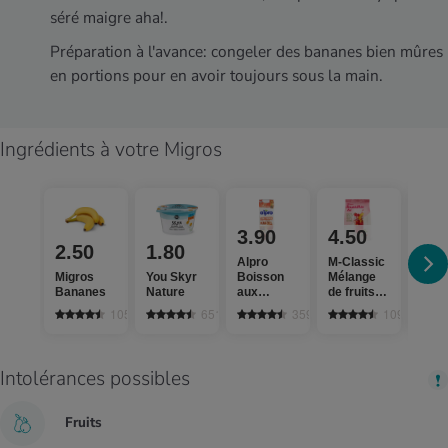
séré maigre aha!.
Préparation à l'avance: congeler des bananes bien mûres
en portions pour en avoir toujours sous la main.
Ingrédients à votre Migros
3.90
4.50
3.
2.50
1.80
Alpro
M-Classic
Patis
Migros
You Skyr
Boisson
Mélange
Pist
Bananes
Nature
aux
de fruits
conc
amandes
Smoothie
10583
651
359
109
red
Intolérances possibles
Fruits