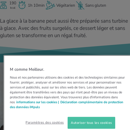
MES ACTUELS DANS LE DOMAINE SERVICE
190
1h 10min
Végétarien
Sans gluten
kcal
rgies et intolérances
ts d’hiver
xation au quotidien
ir médical
Offres
La glace à la banane peut aussi être préparée sans turbine
ents
ess
niques de relaxation
cine spécialisée
à glace. Avec des fruits surgelés, ce dessert léger et sans
Tool, test et quiz
gluten se transforme en un régal fruité.
iments
té des femmes
MES ACTUELS DANS LE DOMAINE MOUVEMENT
MES ACTUELS DANS LE DOMAINE RELAXATION
Calculer la consommation de calories
Travail et santé
MES ACTUELS DANS LE DOMAINE ALIMENTATION
MES ACTUELS DANS LE DOMAINE MÉDECINE
Calculateur d’IMC
Réduire la tension artérielle
M comme Meilleur.
Course & Jogging
Détente active
Nous et nos partenaires utilisons des cookies et des technologies similaires pour
fournir, protéger, analyser et améliorer nos services et pour personnaliser nos
Calculez votre besoin en calories
Douleurs nerveuses
services et publicités, aussi sur les sites web de tiers. Les données peuvent
également être transférées vers des pays qui n'ont peut-être pas un niveau de
protection des données équivalent. Vous trouverez plus d'informations dans
nos
informations sur les cookies |
Déclaration complémentaire de protection
des données iMpuls
Paramètres des cookies
Autoriser tous les cookies