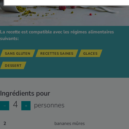
La recette est compatible avec les régimes alimentaires
suivants:
SANS GLUTEN
RECETTES SAINES
GLACES
DESSERT
Ingrédients pour
4
personnes
−
+
2
bananes mûres