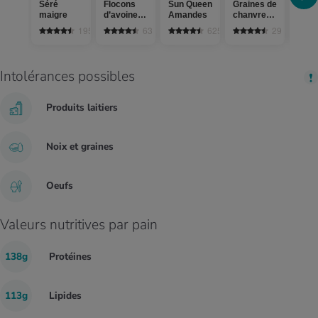
Séré
Flocons
Sun Queen
Graines de
entie
maigre
d’avoine
Amandes
chanvre
3.5%
complets
décortiquées
gras,
1958
63
625
29
past
Intolérances possibles
Produits laitiers
Noix et graines
Oeufs
Valeurs nutritives par pain
138g
Protéines
113g
Lipides