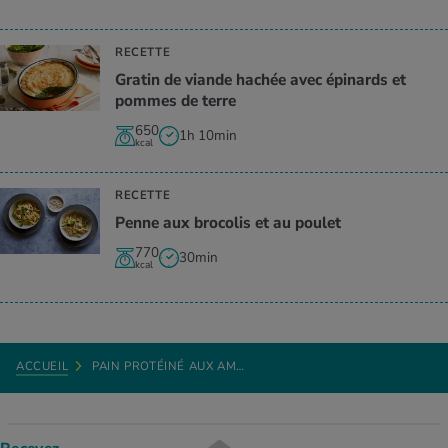
RECETTE
Gratin de viande hachée avec épinards et
pommes de terre
650
1h 10min
kcal
RECETTE
Penne aux brocolis et au poulet
770
30min
kcal
ACCUEIL
PAIN PROTÉINÉ AUX AM…