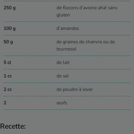
250 g
de flocons d’avoine aha! sans
gluten
100 g
d’amandes
50 g
de graines de chanvre ou de
tournesol
5 cl
de lait
1 cc
de sel
2 cc
de poudre à lever
2
œufs
Recette: