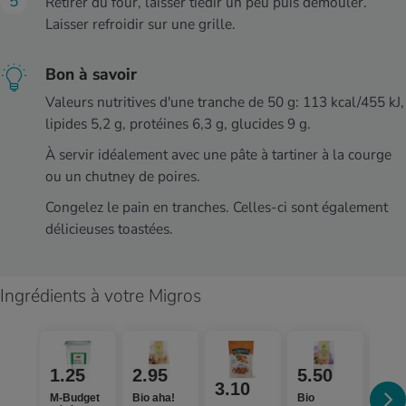
Retirer du four, laisser tiédir un peu puis démouler.
Laisser refroidir sur une grille.
Bon à savoir
Valeurs nutritives d'une tranche de 50 g: 113 kcal/455 kJ,
lipides 5,2 g, protéines 6,3 g, glucides 9 g.
À servir idéalement avec une pâte à tartiner à la courge
ou un chutney de poires.
Congelez le pain en tranches. Celles-ci sont également
délicieuses toastées.
Ingrédients à votre Migros
1.25
2.95
5.50
1.
3.10
M-Budget
Bio aha!
Bio
Bio L