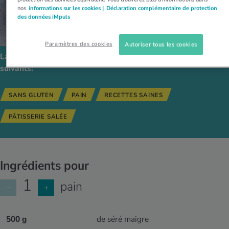
nos
informations sur les cookies |
Déclaration complémentaire de protection
des données iMpuls
Paramètres des cookies
Autoriser tous les cookies
La recette est compatible avec les régimes alimentaires
suivants:
SANS GLUTEN
PAIN
RECETTES SAINES
PÂTISSERIE SALÉE
Ingrédients pour
1
pain
−
+
500 g
de séré maigre