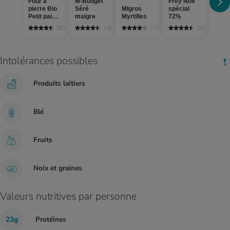
Four à
M-Budget
Frey Noir
Bio 
pierre Bio
Séré
Migros
spécial
de c
Petit pain
maigre
Myrtilles
72%
râpé
pointu
râpé
369
1958
1793
220
Intolérances possibles
Produits laitiers
Blé
Fruits
Noix et graines
Valeurs nutritives par personne
23g
Protéines