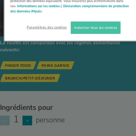
protection des données équivalent. Vous trouverez plus d'informations dans
nos
informations sur les cookies |
Déclaration complémentaire de protection
des données iMpuls
Paramètres des cookies
Autoriser tous les cookies
La recette est compatible avec les régimes alimentaires
suivants:
FINGER FOOD
PAINS GARNIS
BRUNCH/PETIT-DÉJEUNER
Ingrédients pour
1
personne
−
+