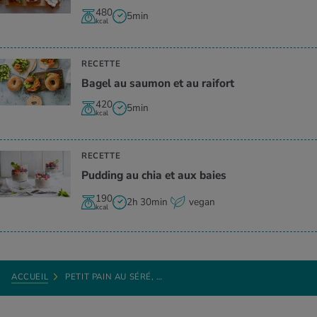
480
5min
kcal
RECETTE
Bagel au saumon et au raifort
420
5min
kcal
RECETTE
Pudding au chia et aux baies
190
2h 30min
vegan
kcal
ACCUEIL
PETIT PAIN AU SÉRÉ, …