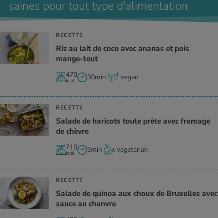
saines pour tout type d'alimentation
RECETTE
Riz au lait de coco avec ananas et pois
mange-tout
470
30min
vegan
kcal
RECETTE
Salade de haricots toute prête avec fromage
de chèvre
710
5min
vegetarian
kcal
RECETTE
Salade de quinoa aux choux de Bruxelles avec
sauce au chanvre