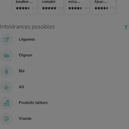
bouillon de
complet
extra
Ajvar
battu
légumes
vierge
doux,
174
116
563
73
100%
poivron
Intolérances possibles
Légumes
Oignon
Blé
Ail
Produits laitiers
Viande