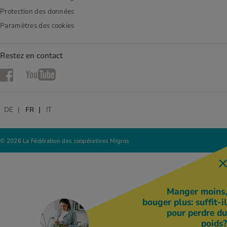
Protection des données
Paramètres des cookies
Restez en contact
Facebook
YouTube
DE
FR
IT
© 2026 La Fédération des coopératives Migros
Manger moins,
bouger plus: suffit-il
pour perdre du
poids?