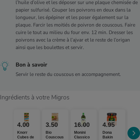
l’huile d’olive et les déposer sur une plaque chemisée de
papier sulfurisé. Couper les poivrons en deux dans la
longueur, les épépiner et les poser également sur la
plaque. Farcir les moitiés de poivron de couscous. Faire
cuire le tout au milieu du four env. 12 min. Dresser les
poivrons avec la crème à l’ajvar et le reste de l’origan
ainsi que les boulettes et servir.
Bon à savoir
Servir le reste du couscous en accompagnement.
Ingrédients à votre Migros
4.00
3.50
16.00
4.95
1.
Knorr
Bio
Monini
Dona
M-Cl
Cubes de
Couscous
Classico
Bakin
Blan