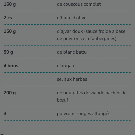
160 g
de couscous complet
2 cs
d’huile d’olive
150 g
d’ajvar doux (sauce froide à base
de poivrons et d’aubergines)
50 g
de blanc battu
4 brins
d’origan
sel aux herbes
200 g
de boulettes de viande hachée de
bœuf
3
poivrons rouges allongés