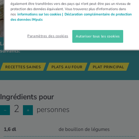
également être transférées vers des pays qui n'ont peut-être pas un niveau de
protection des données équivalent. Vous trouverez plus d'informations dans
nos
informations sur les cookies |
Déclaration complémentaire de protection
des données iMpuls
Paramètres des cookies
Autoriser tous les cookies
La recette est compatible avec les régimes alimentaires
suivants:
RECETTES SAINES
PLATS AU FOUR
PLAT PRINCIPAL
Ingrédients pour
2
personnes
−
+
1,6 dl
de bouillon de légumes