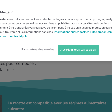
aricots de Soissons
eilleur.
artenaires utilisons des cookies et des technologies similaires pour fournir, protéger, anal
 services et pour personnaliser nos services et publicités, aussi sur les sites web de tiers.
ement être transférées vers des pays qui n'ont peut-être pas un niveau de protection des 
Vous trouverez plus d'informations dans nos
informations sur les cookies |
Déclaration co
on des données iMpuls
Paramètres des cookies
Autoriser tous les cookies
ettes pour composer,
lactose.
La recette est compatible avec les régimes alimentaires
suivants: