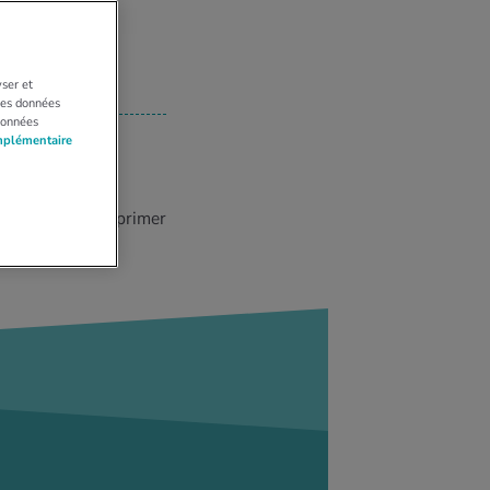
yser et
 Les données
données
mplémentaire
Imprimer