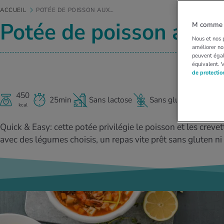
ACCUEIL
POTÉE DE POISSON AUX…
Potée de poisson aux h
M comme M
Nous et nos p
améliorer nos
peuvent égal
équivalent. 
de protecti
450
25min
Sans lactose
Sans gluten
kcal
Quick & Easy: cette potée privilégie le poisson et les crev
avec des légumes choisis, un repas vite prêt sans gluten ni 