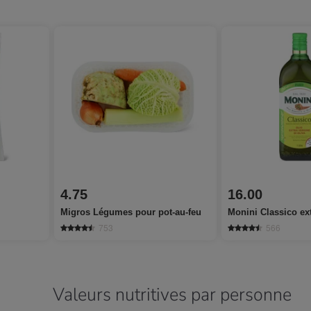
4.75
16.00
Migros Légumes pour pot-au-feu
Monini Classico ext
753
566
Valeurs nutritives par personne