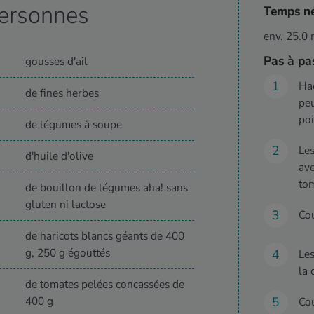
ersonnes
Temps né
env. 25.0 
Pas à pa
gousses d'ail
Hac
de fines herbes
peu
poi
de légumes à soupe
Les
d'huile d'olive
ave
tom
de bouillon de légumes aha! sans
gluten ni lactose
Cou
de haricots blancs géants de 400
g, 250 g égouttés
Les
la 
de tomates pelées concassées de
400 g
Cou