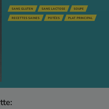
SANS GLUTEN
SANS LACTOSE
SOUPE
RECETTES SAINES
POTÉES
PLAT PRINCIPAL
tte: