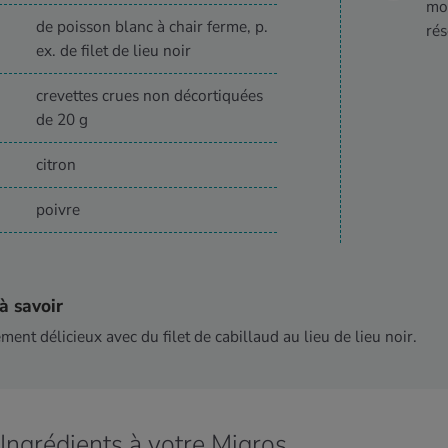
moi
de poisson blanc à chair ferme, p.
rés
ex. de filet de lieu noir
crevettes crues non décortiquées
de 20 g
citron
poivre
à savoir
ment délicieux avec du filet de cabillaud au lieu de lieu noir.
Ingrédients à votre Migros