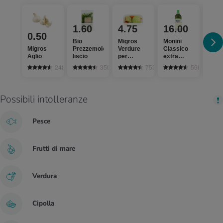
1.60
4.75
16.00
4.
0.50
Bio
Migros
Monini
aha!
Migros
Prezzemolo
Verdure
Classico
Brod
Aglio
liscio
per
extra
verd
minestrone
vergine
2485
350
753
566
Possibili intolleranze
Pesce
Frutti di mare
Verdura
Cipolla