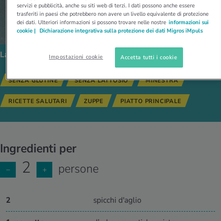
servizi e pubblicità, anche su siti web di terzi. I dati possono anche essere
trasferiti in paesi che potrebbero non avere un livello equivalente di protezione
dei dati. Ulteriori informazioni si possono trovare nelle nostre
informazioni sui
cookie |
Dichiarazione integrativa sulla protezione dei dati Migros iMpuls
La ricetta segue i seguenti tipi di alimentazione:
Impostazioni cookie
Accetta tutti i cookie
SENZA GLUTINE
SENZA LATTOSIO
MINESTRA
RICETTE SALUTARI
ZUPPE
PIATTO PRINCIPALE
Ingredienti per
2
persone
−
+
2
spicchi d'aglio