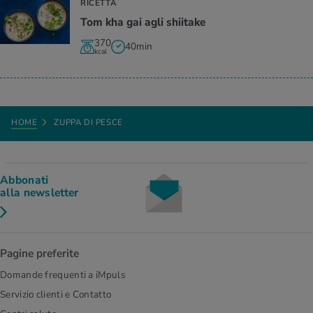
RICETTA
Tom kha gai agli shiitake
370
40min
kcal
HOME
ZUPPA DI PESCE
Abbonati
alla newsletter
Pagine preferite
Domande frequenti a iMpuls
Servizio clienti e Contatto