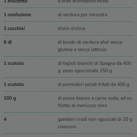
1 mazzetto
d’erbe aromatiche miste
1 confezione
di verdura per minestra
2 cucchiai
d’olio d’oliva
6 dl
di brodo di verdura aha! senza
glutine e senza lattosio
1 scatola
di fagioli bianchi di Spagna da 400
g, peso sgocciolato 250 g
1 scatola
di pomodori pelati tritati da 400 g
100 g
di pesce bianco a carne soda, ad es.
filetto di merluzzo nero
4
gamberi crudi non sgusciati di 20 g
ciascuno