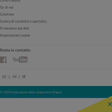
Centri salute
Su di noi
Colofone
Codice di condotta e sportello
Protezione dei dati
Impostazioni cookie
Resta in contatto
Facebook
YouTube
DE
FR
IT
© 2026 Federazione delle cooperative Migros