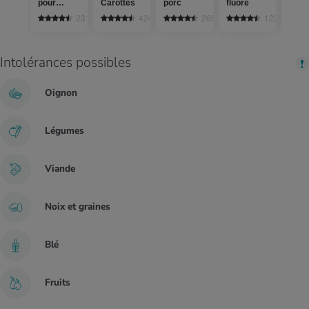
pour
Carottes
porc
fluoré
Rech
sauce
231
4246
265
1235
Intolérances possibles
Oignon
Légumes
Viande
Noix et graines
Blé
Fruits