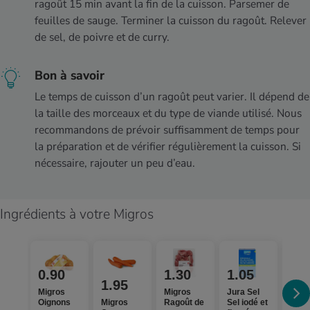
ragoût 15 min avant la fin de la cuisson. Parsemer de
feuilles de sauge. Terminer la cuisson du ragoût. Relever
de sel, de poivre et de curry.
Bon à savoir
Le temps de cuisson d’un ragoût peut varier. Il dépend de
la taille des morceaux et du type de viande utilisé. Nous
recommandons de prévoir suffisamment de temps pour
la préparation et de vérifier régulièrement la cuisson. Si
nécessaire, rajouter un peu d’eau.
Ingrédients à votre Migros
0.90
1.30
1.05
2.
1.95
Migros
Migros
Jura Sel
M-Cl
Oignons
Migros
Ragoût de
Sel iodé et
Poiv