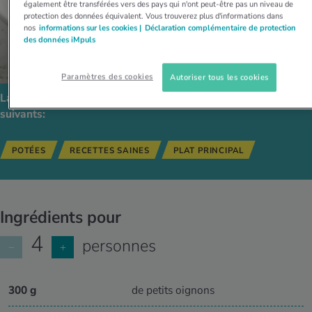
également être transférées vers des pays qui n'ont peut-être pas un niveau de
protection des données équivalent. Vous trouverez plus d'informations dans
nos
informations sur les cookies |
Déclaration complémentaire de protection
des données iMpuls
Paramètres des cookies
Autoriser tous les cookies
La recette est compatible avec les régimes alimentaires
suivants:
POTÉES
RECETTES SAINES
PLAT PRINCIPAL
Ingrédients pour
4
personnes
−
+
300 g
de petits oignons