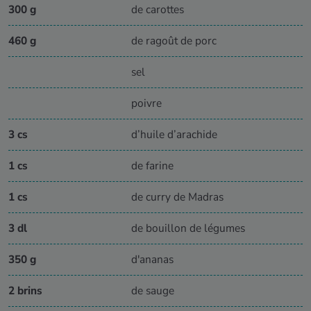
300 g
de carottes
460 g
de ragoût de porc
sel
poivre
3 cs
d’huile d’arachide
1 cs
de farine
1 cs
de curry de Madras
3 dl
de bouillon de légumes
350 g
d'ananas
2 brins
de sauge