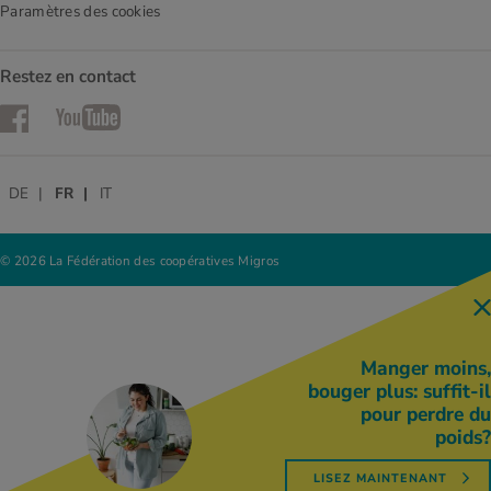
Paramètres des cookies
Restez en contact
Facebook
YouTube
DE
FR
IT
© 2026 La Fédération des coopératives Migros
Manger moins,
bouger plus: suffit-il
pour perdre du
poids?
LISEZ MAINTENANT