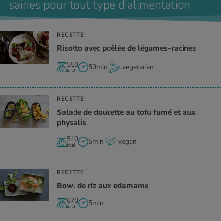
saines pour tout type d'alimentation
RECETTE
Risotto avec poêlée de légumes-racines
550
50min
vegetarian
kcal
RECETTE
Salade de doucette au tofu fumé et aux
physalis
510
5min
vegan
kcal
RECETTE
Bowl de riz aux edamame
670
5min
kcal