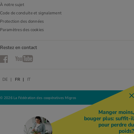
À notre sujet
Code de conduite et signalement
Protection des données
Paramètres des cookies
Restez en contact
Facebook
YouTube
DE
FR
IT
© 2026 La Fédération des coopératives Migros
Manger moins,
bouger plus: suffit-il
pour perdre du
poids?