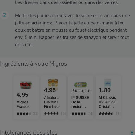
Les dresser dans des assiettes ou dans des verres.
Mettre les jaunes d’œuf avec le sucre et le vin dans une
jatte en acier inox. Placer la jatte au bain-marie à feu
doux et battre en mousse au fouet électrique pendant
env. 5 min. Napper les fraises de sabayon et servir tout
de suite.
Ingrédients à votre Migros
4.95
1.80
Prix du jour
4.95
Alnatura
IP-SUISSE
M-Classic
Migros
Bio Miel
De la
IP-SUISSE
Fraises
Fine fleur
région
Cristal
Œufs
Sucre fin
3329
158
745
1140
Élevage
cristallisé
en plein air
Intolérances possibles