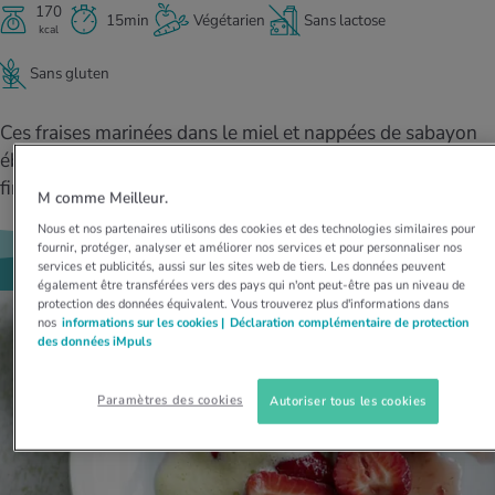
MES ACTUELS DANS LE DOMAINE SERVICE
170
15min
Végétarien
Sans lactose
kcal
rgies et intolérances
ts d’hiver
xation au quotidien
ir médical
Offres
Sans gluten
ents
ess
niques de relaxation
cine spécialisée
Tool, test et quiz
Ces fraises marinées dans le miel et nappées de sabayon
iments
té des femmes
éblouieront au dessert, à la pause café ou comme touche
MES ACTUELS DANS LE DOMAINE MOUVEMENT
MES ACTUELS DANS LE DOMAINE RELAXATION
finale d'un menu gastronomique.
M comme Meilleur.
Calculer la consommation de calories
Travail et santé
MES ACTUELS DANS LE DOMAINE ALIMENTATION
MES ACTUELS DANS LE DOMAINE MÉDECINE
Nous et nos partenaires utilisons des cookies et des technologies similaires pour
fournir, protéger, analyser et améliorer nos services et pour personnaliser nos
Calculateur d’IMC
Réduire la tension artérielle
services et publicités, aussi sur les sites web de tiers. Les données peuvent
Course & Jogging
Détente active
également être transférées vers des pays qui n'ont peut-être pas un niveau de
protection des données équivalent. Vous trouverez plus d'informations dans
nos
informations sur les cookies |
Déclaration complémentaire de protection
Calculez votre besoin en calories
Douleurs nerveuses
des données iMpuls
Paramètres des cookies
Autoriser tous les cookies