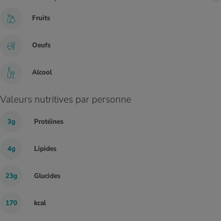
Fruits
Oeufs
Alcool
Valeurs nutritives par personne
3g
Protéines
4g
Lipides
23g
Glucides
170
kcal