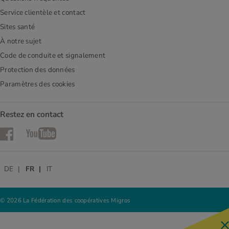
Service clientèle et contact
Sites santé
À notre sujet
Code de conduite et signalement
Protection des données
Paramètres des cookies
Restez en contact
Facebook
YouTube
DE
FR
IT
© 2026 La Fédération des coopératives Migros