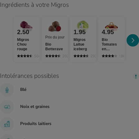
Ingrédients à votre Migros
2.50
1.95
4.95
Prix 
Prix du jour
Migros
Migros
Bio
Migr
Chou
Bio
Laitue
Tomates
Poiv
rouge
Betterave
iceberg
en
jaun
grappes
504
202
2933
186
Intolérances possibles
Blé
Noix et graines
Produits laitiers