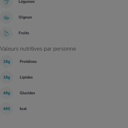
Légumes
Oignon
Fruits
Valeurs nutritives par personne
18g
Protéines
18g
Lipides
49g
Glucides
460
kcal