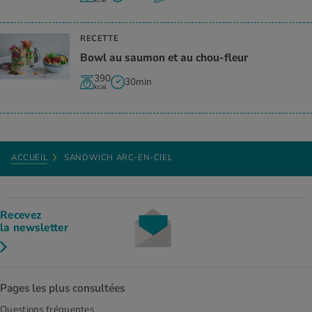
RECETTE
Bowl au saumon et au chou-fleur
390
30min
kcal
ACCUEIL
SANDWICH ARC-EN-CIEL
Recevez
la newsletter
Pages les plus consultées
Questions fréquentes