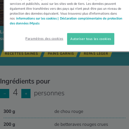
services et publicités, aussi sur les sites web de tiers. Les données peuvent
également être transférées vers des pays qui n'ont peut-être pas un niveau de
protection des données équivalent. Vous trouverez plus d'informations dans
nos
informations sur les cookies |
Déclaration complémentaire de protection
des données iMpuls
La recette est compatible avec les régimes alimentaires
suivants:
Paramètres des cookies
Autoriser tous les cookies
RECETTES SAINES
PAINS GARNIS
REPAS LÉGER
Ingrédients pour
4
personnes
−
+
300 g
de chou rouge
200 g
de betteraves rouges crues