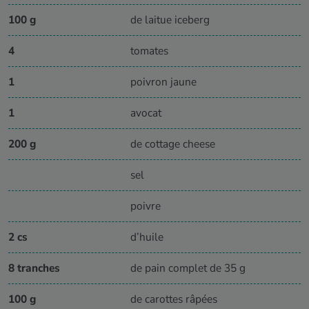
100 g
de laitue iceberg
4
tomates
1
poivron jaune
1
avocat
200 g
de cottage cheese
sel
poivre
2 cs
d’huile
8 tranches
de pain complet de 35 g
100 g
de carottes râpées