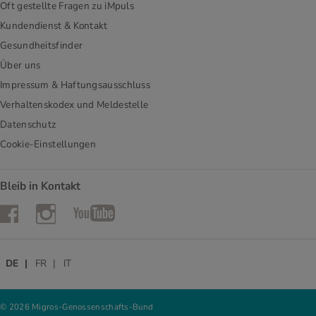
Oft gestellte Fragen zu iMpuls
Kundendienst & Kontakt
Gesundheitsfinder
Über uns
Impressum & Haftungsausschluss
Verhaltenskodex und Meldestelle
Datenschutz
Cookie-Einstellungen
Bleib in Kontakt
Instagram
Facebook
YouTube
DE
FR
IT
© 2026 Migros-Genossenschafts-Bund