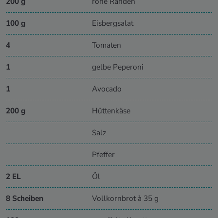
200 g
rohe Randen
100 g
Eisbergsalat
4
Tomaten
1
gelbe Peperoni
1
Avocado
200 g
Hüttenkäse
Salz
Pfeffer
2 EL
Öl
8 Scheiben
Vollkornbrot à 35 g