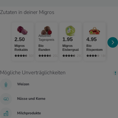
Zutaten in deiner Migros
Aktue
Aktueller
Tage
2.50
1.95
4.95
Tagespreis
Migr
Migros
Bio
Migros
Bio
Pepe
Rotkabis
Randen
Eisbergsalat
Rispentomaten
gelb
505
202
2934
186
Mögliche Unverträglichkeiten
Weizen
Nüsse und Kerne
Milchprodukte