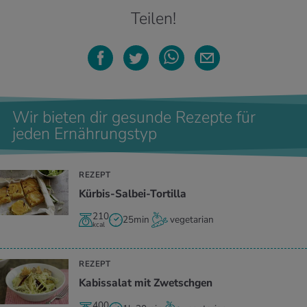
Teilen!
Wir bieten dir gesunde Rezepte für
jeden Ernährungstyp
REZEPT
Kürbis-Salbei-Tortilla
210
25min
vegetarian
kcal
REZEPT
Kabissalat mit Zwetschgen
400