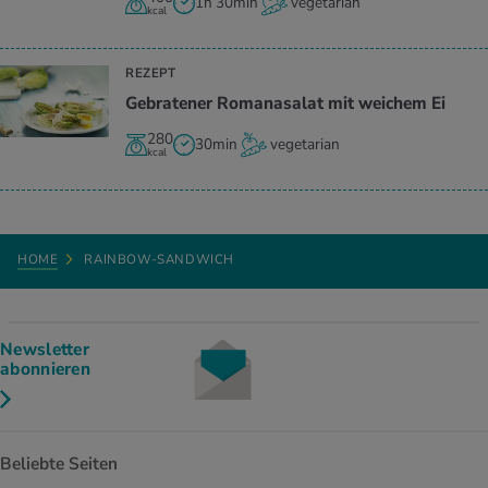
1h 30min
vegetarian
kcal
REZEPT
Gebratener Romanasalat mit weichem Ei
280
30min
vegetarian
kcal
HOME
RAINBOW-SANDWICH
Newsletter
abonnieren
Beliebte Seiten