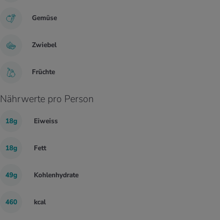
Gemüse
Zwiebel
Früchte
Nährwerte pro Person
18g
Eiweiss
18g
Fett
49g
Kohlenhydrate
460
kcal