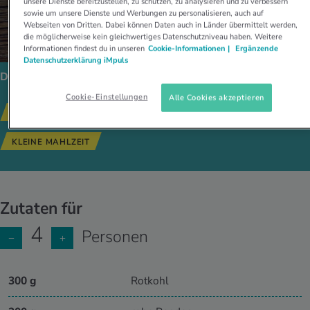
unsere Dienste bereitzustellen, zu schützen, zu analysieren und zu verbessern
sowie um unsere Dienste und Werbungen zu personalisieren, auch auf
Webseiten von Dritten. Dabei können Daten auch in Länder übermittelt werden,
die möglicherweise kein gleichwertiges Datenschutzniveau haben. Weitere
Informationen findest du in unseren
Cookie-Informationen |
Ergänzende
Datenschutzerklärung iMpuls
Dieses Gericht passt zu:
Cookie-Einstellungen
Alle Cookies akzeptieren
GESUNDE REZEPTE
SANDWICH/BELEGTE BROTE
KLEINE MAHLZEIT
Zutaten für
4
Personen
−
+
300 g
Rotkohl