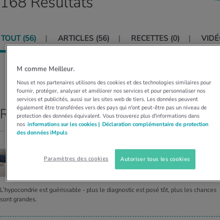
168 Résultats
MES ACTUELS DANS LE DOMAINE SERVICE
rgies et intolérances
ts d’hiver
xation au quotidien
ir médical
Offres
TOUT (
56
)
ARTICLES (
56
)
RECETTES (
0
)
VIDÉ
ents
ess
niques de relaxation
cine spécialisée
Tool, test et quiz
iments
té des femmes
M comme Meilleur.
MES ACTUELS DANS LE DOMAINE MOUVEMENT
MES ACTUELS DANS LE DOMAINE RELAXATION
Classer par:
PERTINENCE
Nous et nos partenaires utilisons des cookies et des technologies similaires pour
Calculer la consommation de calories
Travail et santé
fournir, protéger, analyser et améliorer nos services et pour personnaliser nos
MES ACTUELS DANS LE DOMAINE ALIMENTATION
MES ACTUELS DANS LE DOMAINE MÉDECINE
services et publicités, aussi sur les sites web de tiers. Les données peuvent
également être transférées vers des pays qui n'ont peut-être pas un niveau de
Résultats principaux
Calculateur d’IMC
Réduire la tension artérielle
protection des données équivalent. Vous trouverez plus d'informations dans
Course & Jogging
Détente active
nos
informations sur les cookies |
Déclaration complémentaire de protection
des données iMpuls
Calculez votre besoin en calories
Douleurs nerveuses
MALADE IMAGINAIRE
Paramètres des cookies
Autoriser tous les cookies
Suis-je hypo­con­driaque?
L’hypocondrie est guérissable - plus le diagnostic est posé tôt, plus les chances
sont grandes.