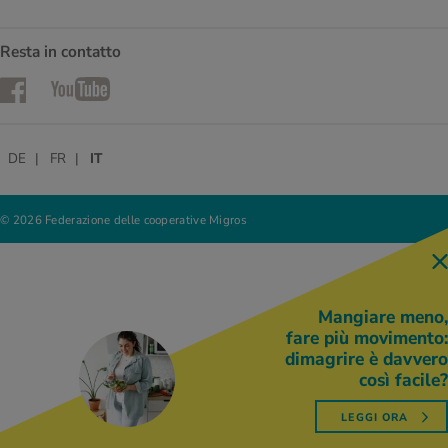
Resta in contatto
Facebook
YouTube
DE
FR
IT
© 2026 Federazione delle cooperative Migros
Mangiare meno,
fare più movimento:
dimagrire è davvero
così facile?
LEGGI ORA