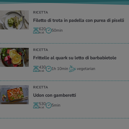
RICETTA
Filetto di trota in padella con purea di piselli
620
50min
kcal
RICETTA
Frittelle al quark su letto di barbabietole
430
1h 10min
vegetarian
kcal
RICETTA
Udon con gamberetti
530
5min
kcal