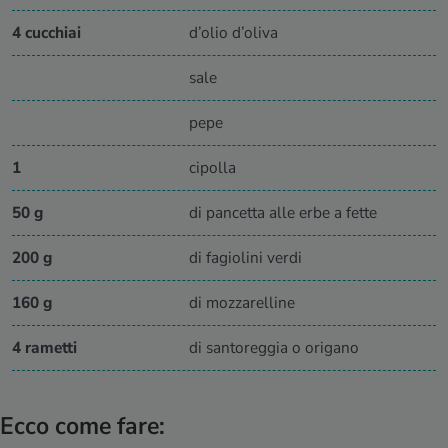
4 cucchiai
d’olio d’oliva
sale
pepe
1
cipolla
50 g
di pancetta alle erbe a fette
200 g
di fagiolini verdi
160 g
di mozzarelline
4 rametti
di santoreggia o origano
Ecco come fare: