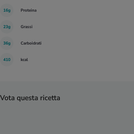
16g
Proteina
23g
Grassi
36g
Carboidrati
410
kcal
Vota questa ricetta