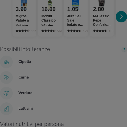
3.90
16.00
1.05
2.80
1.
Migros
Monini
Jura Sel
M-Classic
Patate a
Classico
Sale
Pepe
Migr
pasta
extra
iodato e
Confezione
Cipol
farinosa
vergine
fluorato
di ricarica
1153
566
1242
137
Possibili intolleranze
Cipolla
Carne
Verdura
Latticini
Valori nutritivi per persona