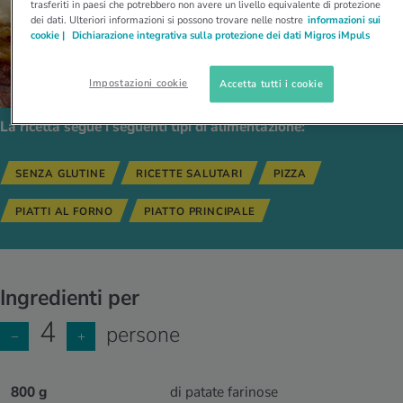
trasferiti in paesi che potrebbero non avere un livello equivalente di protezione
dei dati. Ulteriori informazioni si possono trovare nelle nostre
informazioni sui
cookie |
Dichiarazione integrativa sulla protezione dei dati Migros iMpuls
Impostazioni cookie
Accetta tutti i cookie
La ricetta segue i seguenti tipi di alimentazione:
SENZA GLUTINE
RICETTE SALUTARI
PIZZA
PIATTI AL FORNO
PIATTO PRINCIPALE
Ingredienti per
4
persone
−
+
800 g
di patate farinose