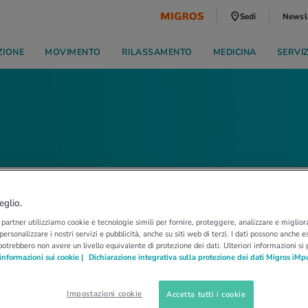
Sedi
Newsl
ZIONE
MOVIMENTO
RILASSAMENTO
MEDICINA
SERVI
eglio.
i partner utilizziamo cookie e tecnologie simili per fornire, proteggere, analizzare e migliora
 personalizzare i nostri servizi e pubblicità, anche su siti web di terzi. I dati possono anche es
potrebbero non avere un livello equivalente di protezione dei dati. Ulteriori informazioni si
informazioni sui cookie |
Dichiarazione integrativa sulla protezione dei dati Migros iMp
Impostazioni cookie
Accetta tutti i cookie