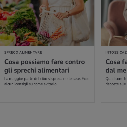
PERNE DI PIÙ
PER SAPERNE DI P
SPRECO ALIMENTARE
INTOSSICAZ
Cosa pos­sia­mo fare con­tro
Cosa fa
gli spre­chi ali­men­ta­ri
dal me­
La maggior parte del cibo si spreca nelle case. Ecco
Quali sono le
alcuni consigli su come evitarlo.
risposte all