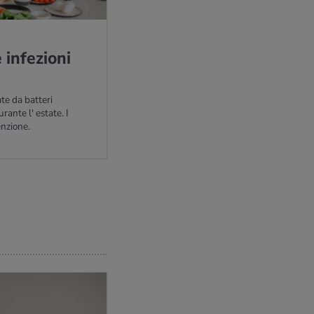
in­fe­zio­ni
ate da batteri
ante l' estate. I
enzione.