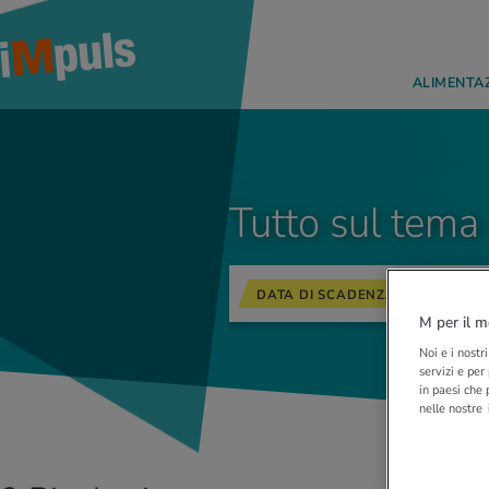
ALIMENTA
Tutto sul tema
DATA DI SCADENZA
M per il m
Noi e i nostr
servizi e per
in paesi che 
nelle nostre