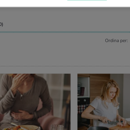
0
)
Ordina per:
IÙ