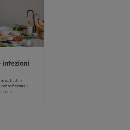
in­fe­zio­ni
ate da batteri
ante l' estate. I
enzione.