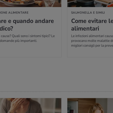
IONE ALIMENTARE
SALMONELLA E SIMILI
re e quan­do an­da­re
Come evi­ta­re le 
di­co?
ali­men­ta­ri
 cause? Quali sono i sintomi tipici? Le
Le infezioni alimentari caus
e domande più importanti.
provocano molte malattie dur
migliori consigli per la prev