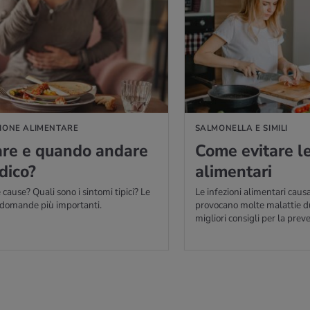
IÙ
IONE ALIMENTARE
SALMONELLA E SIMILI
re e quan­do an­da­re
Come evi­ta­re le 
di­co?
ali­men­ta­ri
 cause? Quali sono i sintomi tipici? Le
Le infezioni alimentari caus
e domande più importanti.
provocano molte malattie dur
migliori consigli per la prev