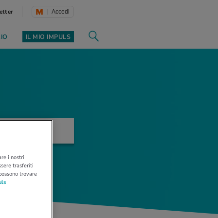
etter
Accedi
ZIO
IL MIO IMPULS
re i nostri
sere trasferiti
 possono trovare
uls