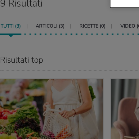
9 Risultati
TUTTI (
3
)
ARTICOLI (
3
)
RICETTE (
0
)
VIDEO (
Risultati top
PERNE DI PIÙ
PER SAPERNE DI P