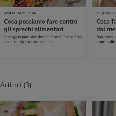
SPRECO ALIMENTARE
INTOSSICAZ
Cosa pos­sia­mo fare con­tro
Cosa fa
gli spre­chi ali­men­ta­ri
dal me­
La maggior parte del cibo si spreca nelle case. Ecco
Quali sono le
alcuni consigli su come evitarlo.
risposte all
Articoli (3)