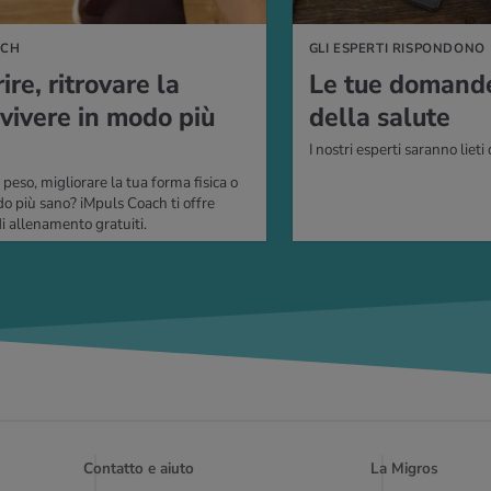
ACH
GLI ESPERTI RISPONDONO
­re, ri­tro­va­re la
Le tue do­man­d
vi­ve­re in modo più
della sa­lu­te
I nostri esperti saranno lieti 
peso, migliorare la tua forma fisica o
do più sano? iMpuls Coach ti offre
 allenamento gratuiti.
Contatto e aiuto
La Migros