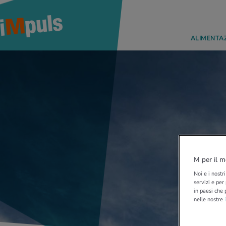
ALIMENTA
M per il m
Noi e i nostr
servizi e per
in paesi che 
nelle nostre