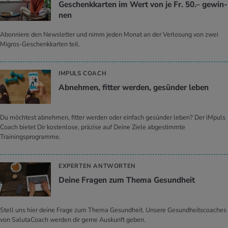
Ge­schenk­kar­ten im Wert von je Fr. 50.– ge­win­
nen
Abonniere den Newsletter und nimm jeden Monat an der Verlosung von zwei
Migros-Geschenkkarten teil.
IMPULS COACH
Ab­neh­men, fit­ter wer­den, ge­sün­der leben
Du möchtest abnehmen, fitter werden oder einfach gesünder leben? Der iMpuls
Coach bietet Dir kostenlose, präzise auf Deine Ziele abgestimmte
Trainingsprogramme.
EXPERTEN ANTWORTEN
Deine Fra­gen zum Thema Ge­sund­heit
Stell uns hier deine Frage zum Thema Gesundheit. Unsere Gesundheitscoaches
von SalutaCoach werden dir gerne Auskunft geben.