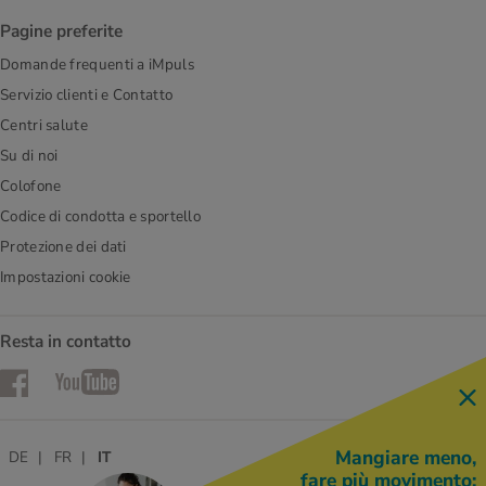
Pagine preferite
Domande frequenti a iMpuls
Servizio clienti e Contatto
Centri salute
Su di noi
Colofone
Codice di condotta e sportello
Protezione dei dati
Impostazioni cookie
Resta in contatto
Facebook
YouTube
Mangiare meno,
DE
FR
IT
fare più movimento: