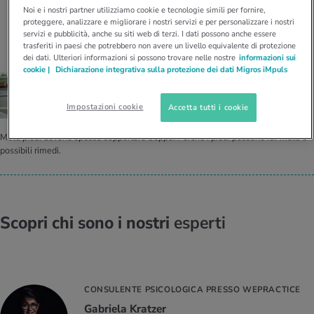
I D’ATTUALITÀ NELL’AMBITO SERVIZIO
Noi e i nostri partner utilizziamo cookie e tecnologie simili per fornire,
Gli articoli di Dr. med. Asmus Frank
proteggere, analizzare e migliorare i nostri servizi e per personalizzare i nostri
rgie e intolleranze
t invernali
no
te delle donne
Offerte
servizi e pubblicità, anche su siti web di terzi. I dati possono anche essere
trasferiti in paesi che potrebbero non avere un livello equivalente di protezione
dei dati. Ulteriori informazioni si possono trovare nelle nostre
informazioni sui
enti
ess
essere
rbi fisici
cookie |
Dichiarazione integrativa sulla protezione dei dati Migros iMpuls
Tool, test e quiz
PIEDI DOLORANTI
anze nutritive
oscenze mediche
Per­ché i piedi fanno male e pos­si­bi­li ri­me­di
I D’ATTUALITÀ NELL’AMBITO MOVIMENTO
I D’ATTUALITÀ NELL’AMBITO RILASSAMENTO
Impostazioni cookie
Accetta tutti i cookie
Calcola il consumo calorico
Lavoro e salute
Molti piedi devono spesso sopportare troppo. Perché i piedi possono far male e
I D’ATTUALITÀ NELL’AMBITO ALIMENTAZIONE
I D’ATTUALITÀ NELL’AMBITO MEDICINA
possibili rimedi.
Calcolatore BMI
Abbassare la pressione sanguigna
Corsa & Jogging
Rilassamento attivo
Fabbisogno calorico
Dolori ai nervi
Scopri chi sono i nostri
esperti
CONSULENTE PSICOLOGICA PRESSO WEPRACTICE
Gabriela Kratzer