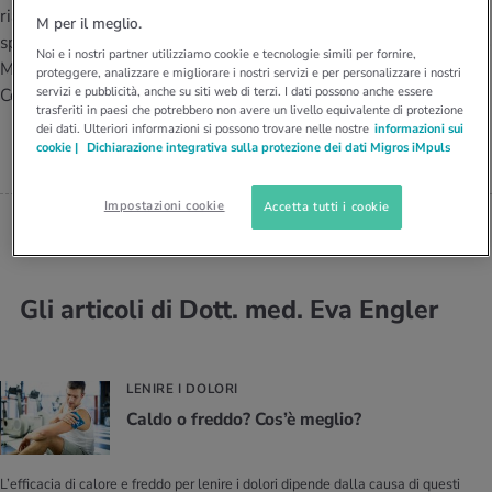
I D’ATTUALITÀ NELL’AMBITO SERVIZIO
riabilitazione, medicina dello
M per il meglio.
SPECIALISTA FMH IN MEDICINA
rgie e intolleranze
t invernali
no
te delle donne
sport SGSM/SSMS, centro
Offerte
INTERNA, MEDICINA DELLO SPORT
Noi e i nostri partner utilizziamo cookie e tecnologie simili per fornire,
Medbase di Thun Panorama-
SGSM/SSMS, CENTRO MEDBASE DI
proteggere, analizzare e migliorare i nostri servizi e per personalizzare i nostri
THUN
enti
ess
essere
rbi fisici
servizi e pubblicità, anche su siti web di terzi. I dati possono anche essere
Center.
Dott. med. Eva Engler
trasferiti in paesi che potrebbero non avere un livello equivalente di protezione
Tool, test e quiz
dei dati. Ulteriori informazioni si possono trovare nelle nostre
informazioni sui
anze nutritive
oscenze mediche
cookie |
Dichiarazione integrativa sulla protezione dei dati Migros iMpuls
I D’ATTUALITÀ NELL’AMBITO MOVIMENTO
I D’ATTUALITÀ NELL’AMBITO RILASSAMENTO
Calcola il consumo calorico
Lavoro e salute
Impostazioni cookie
Accetta tutti i cookie
I D’ATTUALITÀ NELL’AMBITO ALIMENTAZIONE
I D’ATTUALITÀ NELL’AMBITO MEDICINA
Calcolatore BMI
Abbassare la pressione sanguigna
Corsa & Jogging
Rilassamento attivo
Gli articoli di Dott. med. Eva Engler
Fabbisogno calorico
Dolori ai nervi
LENIRE I DOLORI
Caldo o fred­do? Cos’è me­glio?
L’efficacia di calore e freddo per lenire i dolori dipende dalla causa di questi