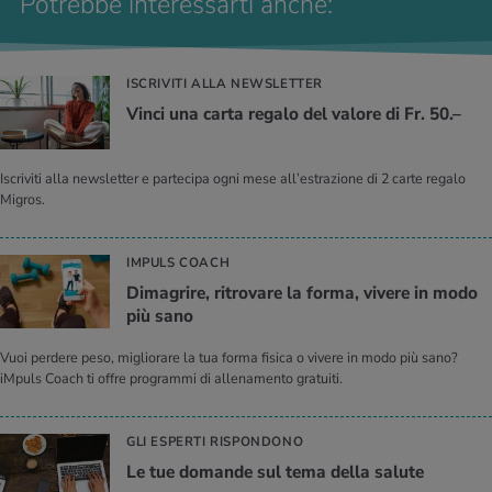
Potrebbe interessarti anche:
ISCRIVITI ALLA NEWSLETTER
Vinci una carta re­ga­lo del va­lo­re di Fr. 50.–
Iscriviti alla newsletter e partecipa ogni mese all’estrazione di 2 carte regalo
Migros.
IMPULS COACH
Di­ma­gri­re, ri­tro­va­re la forma, vi­ve­re in modo
più sano
Vuoi perdere peso, migliorare la tua forma fisica o vivere in modo più sano?
iMpuls Coach ti offre programmi di allenamento gratuiti.
GLI ESPERTI RISPONDONO
Le tue do­man­de sul tema della sa­lu­te