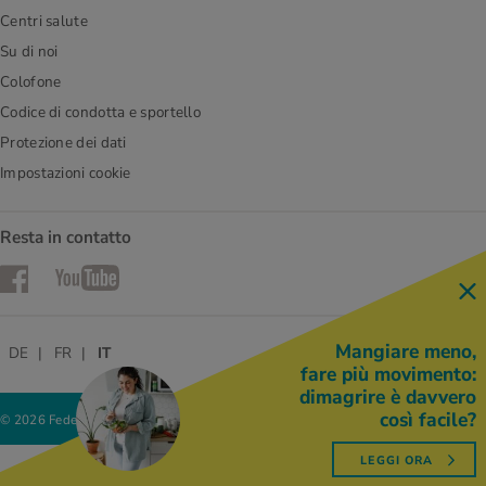
Centri salute
Su di noi
Colofone
Codice di condotta e sportello
Protezione dei dati
Impostazioni cookie
Resta in contatto
Facebook
YouTube
Mangiare meno,
DE
FR
IT
fare più movimento:
dimagrire è davvero
così facile?
© 2026 Federazione delle cooperative Migros
LEGGI ORA