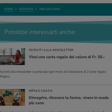
HOME
SERVIZIO
MEILING XIAO
Potrebbe interessarti anche:
ISCRIVITI ALLA NEWSLETTER
Vinci una carta re­ga­lo del va­lo­re di Fr. 50.–
Iscriviti alla newsletter e partecipa ogni mese all’estrazione di 2 carte regalo
Migros.
IMPULS COACH
Di­ma­gri­re, ri­tro­va­re la forma, vi­ve­re in modo
più sano