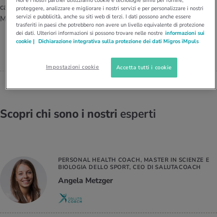
I D’ATTUALITÀ NELL’AMBITO SERVIZIO
cantonale presso il centro
proteggere, analizzare e migliorare i nostri servizi e per personalizzare i nostri
TERAPISTA IN MTC E
servizi e pubblicità, anche su siti web di terzi. I dati possono anche essere
rgie e intolleranze
t invernali
no
te delle donne
Medbase di Gossau
Offerte
NATUROPATA, MEDBASE GOSSAU
trasferiti in paesi che potrebbero non avere un livello equivalente di protezione
dei dati. Ulteriori informazioni si possono trovare nelle nostre
informazioni sui
Meiling Xiao
enti
ess
essere
rbi fisici
cookie |
Dichiarazione integrativa sulla protezione dei dati Migros iMpuls
Tool, test e quiz
anze nutritive
oscenze mediche
Impostazioni cookie
Accetta tutti i cookie
I D’ATTUALITÀ NELL’AMBITO MOVIMENTO
I D’ATTUALITÀ NELL’AMBITO RILASSAMENTO
Calcola il consumo calorico
Lavoro e salute
I D’ATTUALITÀ NELL’AMBITO ALIMENTAZIONE
I D’ATTUALITÀ NELL’AMBITO MEDICINA
Scopri chi sono i nostri
esperti
Calcolatore BMI
Abbassare la pressione sanguigna
Corsa & Jogging
Rilassamento attivo
Fabbisogno calorico
Dolori ai nervi
PERSONAL HEALTH COACH, MASTER IN SCIENZE E
BIOLOGIA DELLO SPORT, CEO DI SALUTACOACH
Angela Metzger