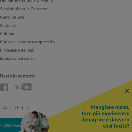
Domande frequenti a iMpuls
Servizio clienti e Contatto
Centri salute
Su di noi
Colofone
Codice di condotta e sportello
Protezione dei dati
Impostazioni cookie
Resta in contatto
Facebook
YouTube
Mangiare meno,
DE
FR
IT
fare più movimento:
dimagrire è davvero
così facile?
© 2026 Federazione delle cooperative Migros