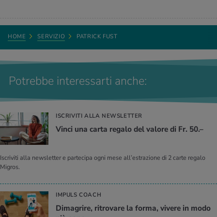
HOME
SERVIZIO
PATRICK FUST
Potrebbe interessarti anche:
ISCRIVITI ALLA NEWSLETTER
Vinci una carta re­ga­lo del va­lo­re di Fr. 50.–
Iscriviti alla newsletter e partecipa ogni mese all’estrazione di 2 carte regalo
Migros.
IMPULS COACH
Di­ma­gri­re, ri­tro­va­re la forma, vi­ve­re in modo