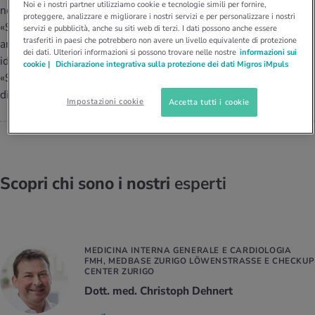
I D’ATTUALITÀ NELL’AMBITO SERVIZIO
Noi e i nostri partner utilizziamo cookie e tecnologie simili per fornire,
nell’ambito del progetto
proteggere, analizzare e migliorare i nostri servizi e per personalizzare i nostri
AMANTE DELLE SCALINATE,
rgie e intolleranze
t invernali
no
te delle donne
«Scuola in movimento»,
Offerte
servizi e pubblicità, anche su siti web di terzi. I dati possono anche essere
IDEATORE DEL PROGETTO
trasferiti in paesi che potrebbero non avere un livello equivalente di protezione
amante delle scalinate,
«STÄGESTADT»
dei dati. Ulteriori informazioni si possono trovare nelle nostre
informazioni sui
enti
ess
essere
rbi fisici
ideatore del progetto
Patrick Fust
cookie |
Dichiarazione integrativa sulla protezione dei dati Migros iMpuls
Tool, test e quiz
«Stägestadt», sposato e padre
anze nutritive
oscenze mediche
di due bambini.
Impostazioni cookie
Accetta tutti i cookie
I D’ATTUALITÀ NELL’AMBITO MOVIMENTO
I D’ATTUALITÀ NELL’AMBITO RILASSAMENTO
Calcola il consumo calorico
Lavoro e salute
I D’ATTUALITÀ NELL’AMBITO ALIMENTAZIONE
I D’ATTUALITÀ NELL’AMBITO MEDICINA
Calcolatore BMI
Abbassare la pressione sanguigna
Corsa & Jogging
Rilassamento attivo
Scopri chi sono i nostri
esperti
Fabbisogno calorico
Dolori ai nervi
MEDICINA INTERNA GENERALE E CARDIOLOGIA
FMH, MEDBASE ZURIGO LÖWENSTRASSE E CHECKUP
CENTER ZURIGO
Dott. med. Christoph Dehnert