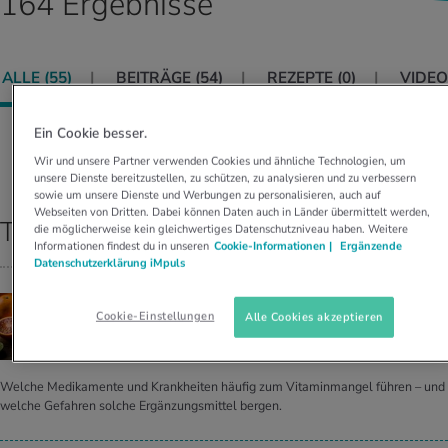
164 Ergebnisse
UELLE THEMEN IM BEREICH SERVICES
rgien & Intoleranzen
ersport
afen
engesundheit
Angebote
ALLE (
55
)
BEITRÄGE (
54
)
REZEPTE (
0
)
VIDEO
ungsmittel
ess
lness
chwerden
Tools, Test & Quizze
stoffe
zinisches Wissen
Ein Cookie besser.
UELLE THEMEN IM BEREICH BEWEGUNG
UELLE THEMEN IM BEREICH ENTSPANNUNG
Sortieren nach:
RELEVANZ
Wir und unsere Partner verwenden Cookies und ähnliche Technologien, um
unsere Dienste bereitzustellen, zu schützen, zu analysieren und zu verbessern
Kalorienverbrauch berechnen
Glücklich sein
sowie um unsere Dienste und Werbungen zu personalisieren, auch auf
UELLE THEMEN IM BEREICH ERNÄHRUNG
UELLE THEMEN IM BEREICH MEDIZIN
Webseiten von Dritten. Dabei können Daten auch in Länder übermittelt werden,
Top Ergebnisse
die möglicherweise kein gleichwertiges Datenschutzniveau haben. Weitere
BMI berechnen
Mund- & Zahnpflege
Informationen findest du in unseren
Cookie-Informationen |
Ergänzende
Personal Health Coaching
Personal Health Coaching
Datenschutzerklärung iMpuls
Personal Health Coaching
Personal Health Coaching
VITAMINE & MINERALIEN
Cookie-Einstellungen
Alle Cookies akzeptieren
Wie viel ist sinn­voll, was ge­fähr­lich?
Welche Medikamente und Krankheiten häufig zum Vitaminmangel führen – und
welche Gefahren solche Ergänzungsmittel bergen.