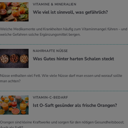
VITAMINE & MINERALIEN
Wie viel ist sinn­voll, was ge­fähr­lich?
Welche Medikamente und Krankheiten häufig zum Vitaminmangel führen – und
welche Gefahren solche Ergänzungsmittel bergen.
NAHRHAFTE NÜSSE
Was Gutes hin­ter har­ten Scha­len steckt
Nüsse enthalten viel Fett. Wie viele Nüsse darf man essen und worauf sollte
man achten?
VITAMIN-C-BEDARF
Ist O-Saft ge­sün­der als fri­sche Oran­gen?
Orangen sind kleine Kraftwerke und sorgen für den nötigen Gesundheitsboost.
Auch als Saft?