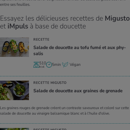
entre ses feuilles.
Essayez les délicieuses recettes de
Migusto
et
iMpuls
à base de doucette
RECETTE
Salade de dou­cette au tofu fumé et aux phy­
sa­lis
510
5min
Végan
kcal
RECETTE MIGUSTO
Salade de dou­cette aux graines de gre­nade
Les graines rouges de grenade créent un contraste savoureux et coloré sur cette
salade de doucette au vinaigre balsamique blanc et à l'huile d'olive.