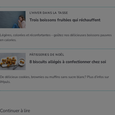
L’HIVER DANS LA TASSE
Trois bois­sons frui­tées qui réchauffent
Légères, colorées et réconfortantes – goûtez nos délicieuses boissons pauvres
en calories.
PÂTISSERIES DE NOËL
8 bis­cuits allé­gés à confec­tion­ner chez soi
De délicieux cookies, brownies ou muffins sans sucre blanc? Plus d’infos sur
iMpuls.
Continuer à lire