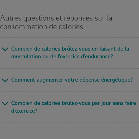
Autres questions et réponses sur la
consommation de calories
Com­bien de calo­ries brû­lez-vous en fai­sant de la
mus­cu­la­tion ou de l’exer­cice d’en­du­rance?
Com­ment aug­men­ter votre dépense éner­gé­tique?
Com­bien de calo­ries brû­lez-vous par jour sans faire
d’exer­cice?