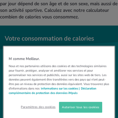
MES ACTUELS DANS LE DOMAINE SERVICE
par jour dépend de son âge et de son sexe, mais aussi de
rgies et intolérances
ts d’hiver
xation au quotidien
ir médical
son activité sportive. Calculez avec notre calculateur
Offres
combien de calories vous consommez.
ents
ess
niques de relaxation
cine spécialisée
Tool, test et quiz
iments
té des femmes
Votre consommation de calories
MES ACTUELS DANS LE DOMAINE MOUVEMENT
MES ACTUELS DANS LE DOMAINE RELAXATION
Calculer la consommation de calories
Travail et santé
MES ACTUELS DANS LE DOMAINE ALIMENTATION
MES ACTUELS DANS LE DOMAINE MÉDECINE
M comme Meilleur.
Calculateur d’IMC
Réduire la tension artérielle
Combien pesez-vous? En toute honnêteté!
Course & Jogging
Détente active
Nous et nos partenaires utilisons des cookies et des technologies similaires
pour fournir, protéger, analyser et améliorer nos services et pour
kg
personnaliser nos services et publicités, aussi sur les sites web de tiers. Les
Calculez votre besoin en calories
Douleurs nerveuses
données peuvent également être transférées vers des pays qui n'ont peut-
être pas un niveau de protection des données équivalent. Vous trouverez plus
d'informations dans nos
informations sur les cookies |
Déclaration
complémentaire de protection des données iMpuls
Paramètres des cookies
Autoriser tous les cookies
Quel type de sport pratiquez-vous pendant votre