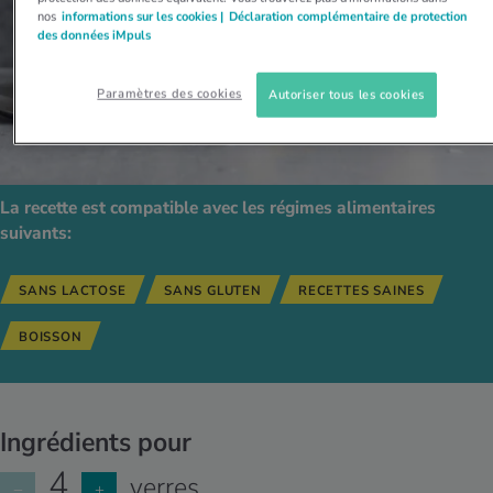
nos
informations sur les cookies |
Déclaration complémentaire de protection
des données iMpuls
Paramètres des cookies
Autoriser tous les cookies
La recette est compatible avec les régimes alimentaires
suivants:
SANS LACTOSE
SANS GLUTEN
RECETTES SAINES
BOISSON
Ingrédients pour
4
verres
−
+