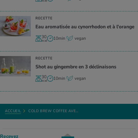
kcal
RECETTE
Eau aromatisée au cynorrhodon et à l'orange
30
10min
vegan
kcal
RECETTE
Shot au gingembre en 3 déclinaisons
30
10min
vegan
kcal
ACCUEIL
COLD BREW COFFEE AVE…
Recevez