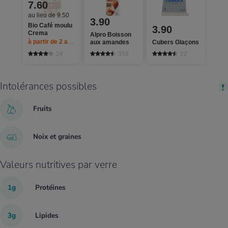
7.60
au lieu de 9.50
3.90
Bio Café moulu
3.90
Crema
Alpro Boisson
à partir de 2
articles,
Offre valable du 6.8 au 12.8.2026, jusqu’à épuise
aux amandes
Cubers Glaçons
24
359
22
Intolérances possibles
Fruits
Noix et graines
Valeurs nutritives par verre
1g
Protéines
3g
Lipides