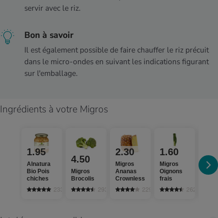
servir avec le riz.
Bon à savoir
Il est également possible de faire chauffer le riz précuit
dans le micro-ondes en suivant les indications figurant
sur l'emballage.
Ingrédients à votre Migros
1.95
2.30
1.60
1.
4.50
Alnatura
Migros
Migros
Migr
Bio Pois
Migros
Ananas
Oignons
Pepe
chiches
Brocolis
Crownless
frais
roug
233
2938
229
2626