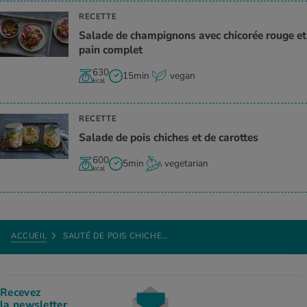
RECETTE
Salade de champignons avec chicorée rouge et
pain complet
630
15min
vegan
kcal
RECETTE
Salade de pois chiches et de carottes
600
5min
vegetarian
kcal
ACCUEIL
SAUTÉ DE POIS CHICHE…
Recevez
la newsletter