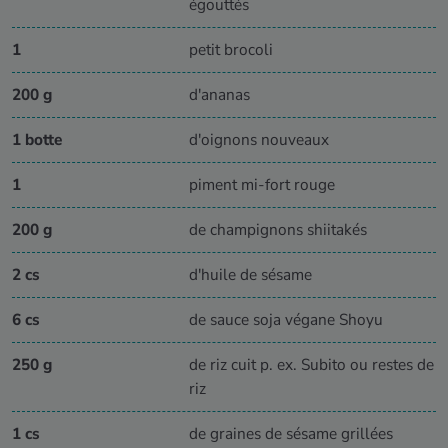
égouttés
1
petit brocoli
200 g
d'ananas
1 botte
d'oignons nouveaux
1
piment mi-fort rouge
200 g
de champignons shiitakés
2 cs
d'huile de sésame
6 cs
de sauce soja végane Shoyu
250 g
de riz cuit p. ex. Subito ou restes de
riz
1 cs
de graines de sésame grillées