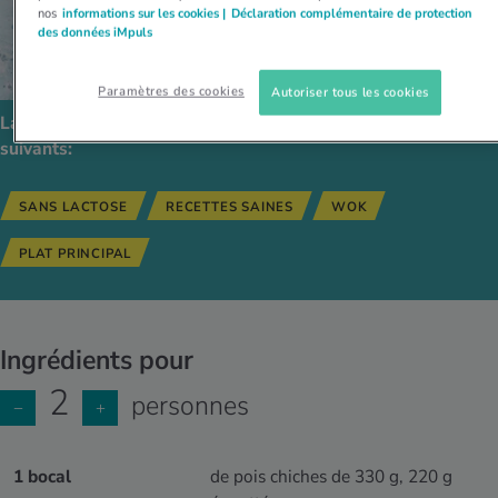
nos
informations sur les cookies |
Déclaration complémentaire de protection
des données iMpuls
Paramètres des cookies
Autoriser tous les cookies
La recette est compatible avec les régimes alimentaires
suivants:
SANS LACTOSE
RECETTES SAINES
WOK
PLAT PRINCIPAL
Ingrédients pour
2
personnes
−
+
1 bocal
de pois chiches de 330 g, 220 g