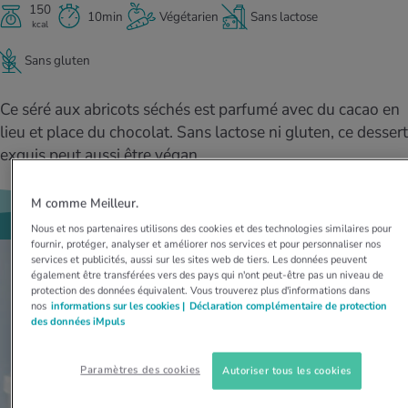
MES ACTUELS DANS LE DOMAINE SERVICE
150
10min
Végétarien
Sans lactose
kcal
rgies et intolérances
ts d’hiver
xation au quotidien
ir médical
Offres
Sans gluten
ents
ess
niques de relaxation
cine spécialisée
Tool, test et quiz
Ce séré aux abricots séchés est parfumé avec du cacao en
iments
té des femmes
lieu et place du chocolat. Sans lactose ni gluten, ce dessert
MES ACTUELS DANS LE DOMAINE MOUVEMENT
MES ACTUELS DANS LE DOMAINE RELAXATION
exquis peut aussi être végan.
Calculer la consommation de calories
Travail et santé
MES ACTUELS DANS LE DOMAINE ALIMENTATION
MES ACTUELS DANS LE DOMAINE MÉDECINE
M comme Meilleur.
Calculateur d’IMC
Réduire la tension artérielle
Course & Jogging
Détente active
Nous et nos partenaires utilisons des cookies et des technologies similaires pour
fournir, protéger, analyser et améliorer nos services et pour personnaliser nos
services et publicités, aussi sur les sites web de tiers. Les données peuvent
Calculez votre besoin en calories
Douleurs nerveuses
également être transférées vers des pays qui n'ont peut-être pas un niveau de
protection des données équivalent. Vous trouverez plus d'informations dans
nos
informations sur les cookies |
Déclaration complémentaire de protection
des données iMpuls
Paramètres des cookies
Autoriser tous les cookies