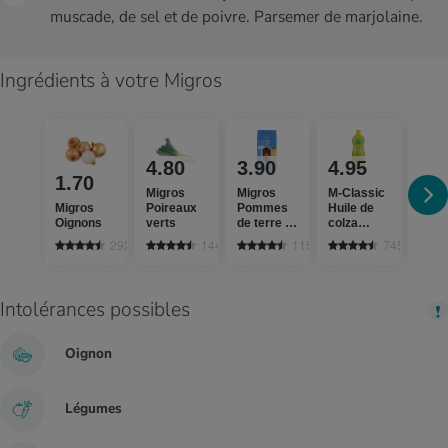
muscade, de sel et de poivre. Parsemer de marjolaine.
Ingrédients à votre Migros
4.80
3.90
4.95
1.70
Migros
Migros
M-Classic
0.
Migros
Poireaux
Pommes
Huile de
Oignons
verts
de terre à
colza
Migro
chair
suisse
2925
1440
1155
745
farineuse
Intolérances possibles
Oignon
Légumes