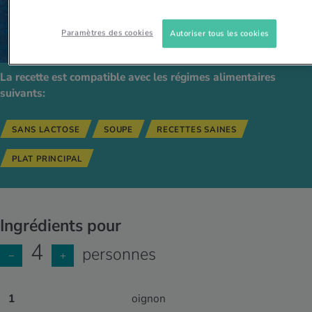
Paramètres des cookies
Autoriser tous les cookies
La recette est compatible avec les régimes alimentaires
suivants:
SANS LACTOSE
SOUPE
RECETTES SAINES
PLAT PRINCIPAL
Ingrédients pour
4
personnes
−
+
1
oignon