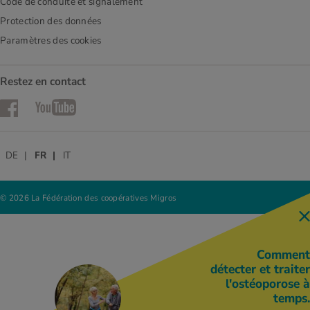
Code de conduite et signalement
Protection des données
Paramètres des cookies
Restez en contact
Facebook
YouTube
DE
FR
IT
© 2026 La Fédération des coopératives Migros
Comment
détecter et traiter
l'ostéoporose à
temps.