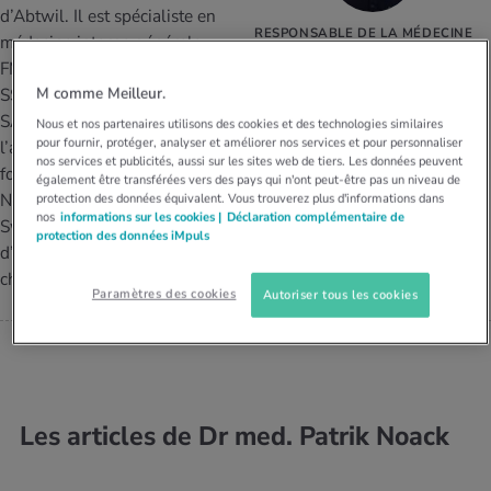
MES ACTUELS DANS LE DOMAINE SERVICE
d’Abtwil. Il est spécialiste en
RESPONSABLE DE LA MÉDECINE
rgies et intolérances
ts d’hiver
xation au quotidien
ir médical
médecine interne générale
Offres
DU SPORT MEDBASE ABTWIL,
FMH, médecine du sport
MÉDECINE INTERNE GÉNÉRALE
FMH, MÉDECINE DU SPORT SEMS
ents
ess
niques de relaxation
cine spécialisée
M comme Meilleur.
SSMS, médecine manuelle
Dr med. Patrik Noack
Tool, test et quiz
SAMM et sonographie de
Nous et nos partenaires utilisons des cookies et des technologies similaires
pour fournir, protéger, analyser et améliorer nos services et pour personnaliser
iments
té des femmes
l’abdomen SSUM. Autres
nos services et publicités, aussi sur les sites web de tiers. Les données peuvent
MES ACTUELS DANS LE DOMAINE MOUVEMENT
MES ACTUELS DANS LE DOMAINE RELAXATION
fonctions: médecin à Swiss Ski
également être transférées vers des pays qui n'ont peut-être pas un niveau de
Nordique, Swiss Triathlon et
protection des données équivalent. Vous trouverez plus d'informations dans
Calculer la consommation de calories
Travail et santé
MES ACTUELS DANS LE DOMAINE ALIMENTATION
MES ACTUELS DANS LE DOMAINE MÉDECINE
nos
informations sur les cookies |
Déclaration complémentaire de
Swiss Cycling. Il est aussi médecin de la Fédération suisse
protection des données iMpuls
d’athlétisme et de Swiss Sliding et avait été nommé médecin en
Calculateur d’IMC
Réduire la tension artérielle
Course & Jogging
Détente active
chef pour Pyeongchang 2018.
Paramètres des cookies
Autoriser tous les cookies
Calculez votre besoin en calories
Douleurs nerveuses
Les articles de Dr med. Patrik Noack