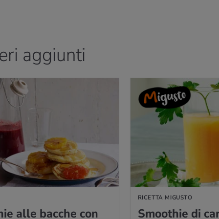
eri aggiunti
GUSTO
RICETTA MIGUSTO
ie alle bac­che con
Smoo­thie di ca