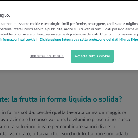
tta, smoothie e succhi:
eglio.
i partner utilizziamo cookie e tecnologie simili per fornire, proteggere, analizzare e migliora
re attenzione
 personalizzare i nostri servizi e pubblicità, anche su siti web di terzi. I dati possono anche es
potrebbero non avere un livello equivalente di protezione dei dati. Ulteriori informazioni si
informazioni sui cookie |
Dichiarazione integrativa sulla protezione dei dati Migros iMp
rullati o i succhi, sono molto popolari. Ma sono
Impostazioni cookie
Accetta tutti i cookie
librata? Abbiamo chiesto a Marianne Botta di
te: la frutta in forma liquida o solida?
tta in forma solida, perché quella lavorata causa un maggiore
lavorazione e la conservazione, le vitamine presenti nel succo
sono la soluzione ideale per combinare sapori diversi o
ta. Va notato, tuttavia, che i succhi di frutta non sono adatti