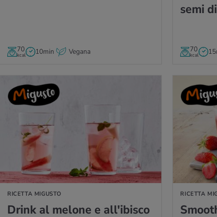
semi di
70
70
10min
Vegana
15
kcal
kcal
RICETTA MIGUSTO
VAI ALLA RICETTA MI
RICETTA MIGUSTO
RICETTA MI
Drink al me­lo­ne e al­l'i­bi­sco
Smoo­th