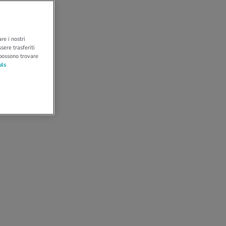
re i nostri
sere trasferiti
 possono trovare
uls