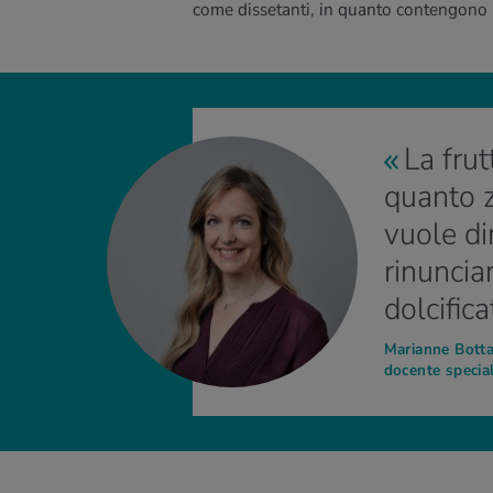
come dissetanti, in quanto contengono m
La frut
quanto z
vuole d
rinuncia
dolcifica
Marianne Botta
docente special