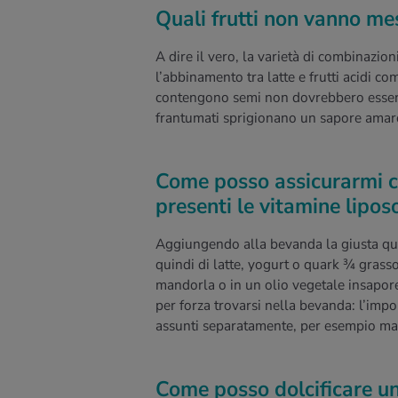
Quali frutti non vanno me
A dire il vero, la varietà di combinazioni
l’abbinamento tra latte e frutti acidi c
contengono semi non dovrebbero essere 
frantumati sprigionano un sapore amar
Come posso assicurarmi ch
presenti le vitamine liposo
Aggiungendo alla bevanda la giusta quant
quindi di latte, yogurt o quark ¾ grasso
mandorla o in un olio vegetale insapor
per forza trovarsi nella bevanda: l’im
assunti separatamente, per esempio ma
Come posso dolcificare un