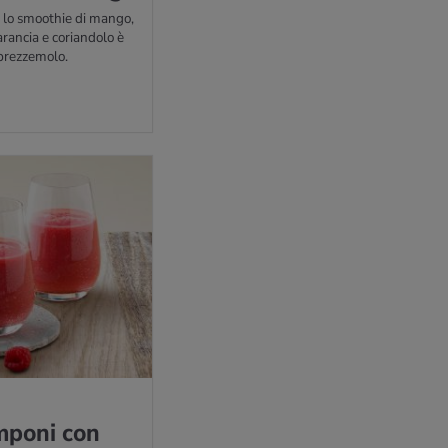
: lo smoothie di mango,
arancia e coriandolo è
prezzemolo.
­po­ni con