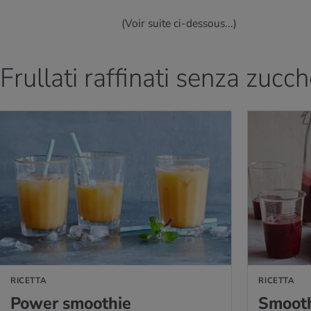
(Voir suite ci-dessous...)
Frullati raffinati senza zucch
LLA RICETTA
VAI ALLA RICETTA MI
RICETTA
RICETTA
Power smoo­thie
Smoo­th