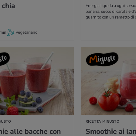
 chia
Energia liquida a ogni sorso
banana, succo di carota e d'
guarnito con un rametto di 
min
Vegetariano
GUSTO
GUSTO
RICETTA MIGUSTO
ie alle bac­che con
Smoo­thie ai lam