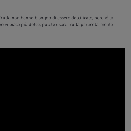
rutta non hanno bisogno di essere dolcificate, perché la
Se vi piace più dolce, potete usare frutta particolarmente