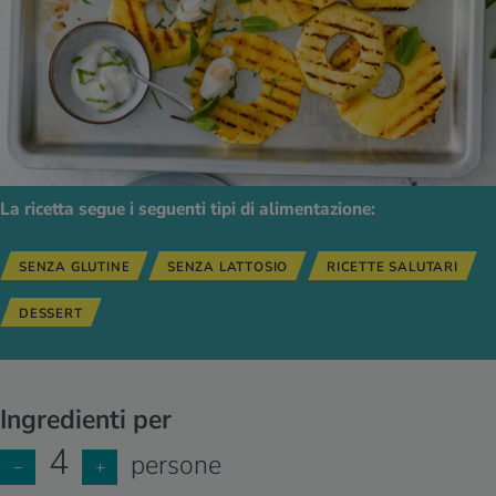
La ricetta segue i seguenti tipi di alimentazione:
SENZA GLUTINE
SENZA LATTOSIO
RICETTE SALUTARI
DESSERT
Ingredienti per
4
persone
−
+