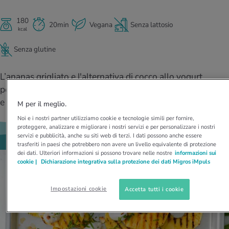
I D’ATTUALITÀ NELL’AMBITO SERVIZIO
rgie e intolleranze
t invernali
no
te delle donne
Offerte
180
20min
Vegana
Senza lattosio
kcal
enti
ess
essere
rbi fisici
Senza glutine
Tool, test e quiz
anze nutritive
oscenze mediche
L’ananas grigliato e l'alternativa di cocco allo yogurt
I D’ATTUALITÀ NELL’AMBITO MOVIMENTO
I D’ATTUALITÀ NELL’AMBITO RILASSAMENTO
portano in tavola il profumo dei Caraibi. Un dessert facile
Calcola il consumo calorico
Lavoro e salute
I D’ATTUALITÀ NELL’AMBITO ALIMENTAZIONE
I D’ATTUALITÀ NELL’AMBITO MEDICINA
e veloce, vegan, senza lattosio né glutine.
M per il meglio.
Calcolatore BMI
Abbassare la pressione sanguigna
Noi e i nostri partner utilizziamo cookie e tecnologie simili per fornire,
Corsa & Jogging
Rilassamento attivo
proteggere, analizzare e migliorare i nostri servizi e per personalizzare i nostri
servizi e pubblicità, anche su siti web di terzi. I dati possono anche essere
trasferiti in paesi che potrebbero non avere un livello equivalente di protezione
Fabbisogno calorico
Dolori ai nervi
dei dati. Ulteriori informazioni si possono trovare nelle nostre
informazioni sui
cookie |
Dichiarazione integrativa sulla protezione dei dati Migros iMpuls
Impostazioni cookie
Accetta tutti i cookie