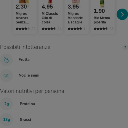
2.30
4.95
3.95
1.90
Migros
M-Classic
Migros
2.
Ananas
Olio di
Mandorle
Bio Menta
Senza
colza
a scaglie
piperita
Bio 
corona
HOLL
228
348
1
238
Possibili intolleranze
Frutta
Noci e semi
Valori nutritivi per persona
2g
Proteina
13g
Grassi