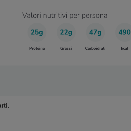
Valori nutritivi per persona
25g
22g
47g
490
Proteina
Grassi
Carboidrati
kcal
rti.