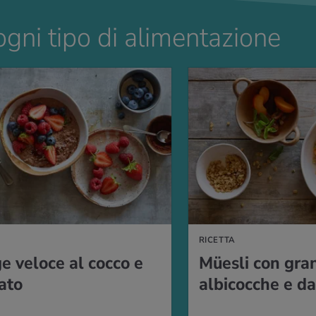
ogni tipo di alimentazione
A
RICETTA
e veloce al cocco e
Müesli con gra
ato
albicocche e da