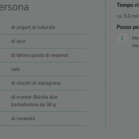
ersona
Tempo ri
ca. 5.0 mi
Passo pe
di yogurt al naturale
Mes
di skyr
mel
di tahina (pasta di sesamo)
sale
di chicchi di melagrana
di cracker Blévita alle
barbabietole da 38 g
di ravanelli