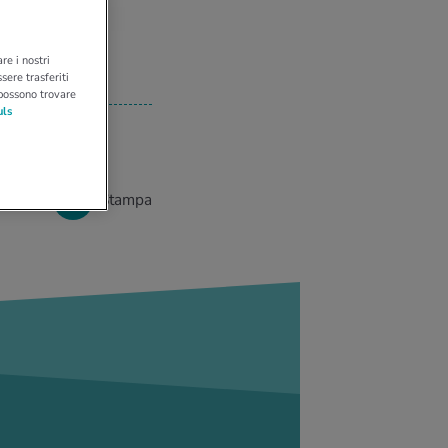
re i nostri
sere trasferiti
 possono trovare
uls
Stampa