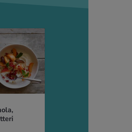
nola,
tteri