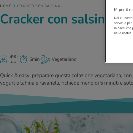
HOME
CRACKER CON SALSINA …
M per il m
Cracker con salsina di 
Noi e i nostr
servizi e per
in paesi che 
nelle nostre
490
5min
Vegetariano
kcal
Quick & easy: preparare questa colazione vegetariana, con c
yogurt e tahina e ravanelli, richiede meno di 5 minuti e solo