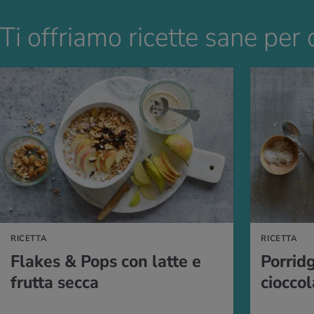
Ti offriamo ricette sane per 
LLA RICETTA
VAI ALLA RICETT
RICETTA
RICETTA
Flakes & Pops con latte e
Porridg
frutta secca
cioccol