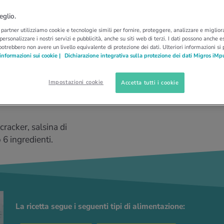
eglio.
yogurt e tahina
i partner utilizziamo cookie e tecnologie simili per fornire, proteggere, analizzare e migliora
 personalizzare i nostri servizi e pubblicità, anche su siti web di terzi. I dati possono anche es
potrebbero non avere un livello equivalente di protezione dei dati. Ulteriori informazioni si
informazioni sui cookie |
Dichiarazione integrativa sulla protezione dei dati Migros iMp
Impostazioni cookie
Accetta tutti i cookie
racker, salsina di
 6 ingredienti.
La ricetta segue i seguenti tipi di alimentazione: