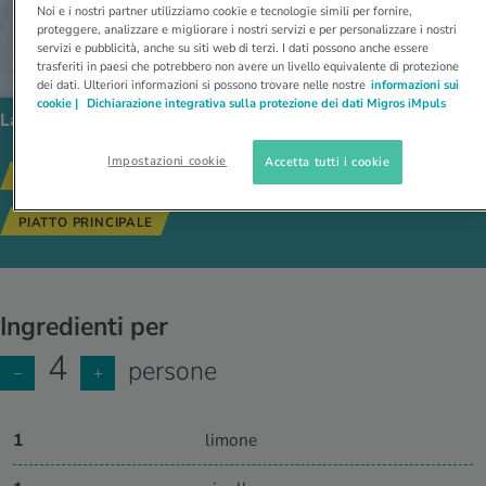
Noi e i nostri partner utilizziamo cookie e tecnologie simili per fornire,
proteggere, analizzare e migliorare i nostri servizi e per personalizzare i nostri
servizi e pubblicità, anche su siti web di terzi. I dati possono anche essere
trasferiti in paesi che potrebbero non avere un livello equivalente di protezione
dei dati. Ulteriori informazioni si possono trovare nelle nostre
informazioni sui
cookie |
Dichiarazione integrativa sulla protezione dei dati Migros iMpuls
La ricetta segue i seguenti tipi di alimentazione:
Impostazioni cookie
Accetta tutti i cookie
SENZA LATTOSIO
RICETTE SALUTARI
PIATTO PRINCIPALE
Ingredienti per
4
persone
−
+
1
limone