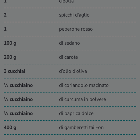
1
cipolla
2
spicchi d'aglio
1
peperone rosso
100 g
di sedano
200 g
di carote
3 cucchiai
d’olio d’oliva
½ cucchiaino
di coriandolo macinato
½ cucchiaino
di curcuma in polvere
½ cucchiaino
di paprica dolce
400 g
di gamberetti tail-on