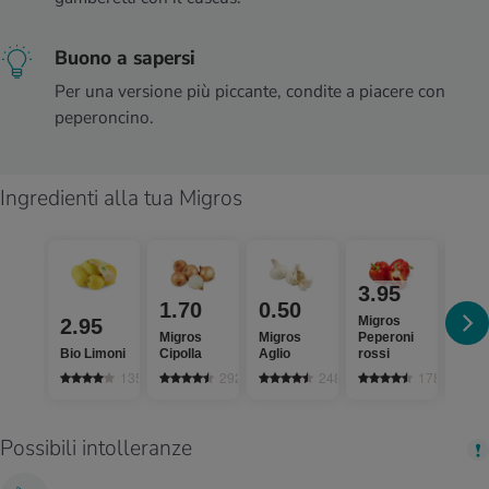
Buono a sapersi
Per una versione più piccante, condite a piacere con
peperoncino.
Ingredienti alla tua Migros
3.95
4.
1.70
0.50
Migros
Migr
2.95
Migros
Migros
Peperoni
Seda
Bio Limoni
Cipolla
Aglio
rossi
cost
1351
2924
2485
1781
Possibili intolleranze