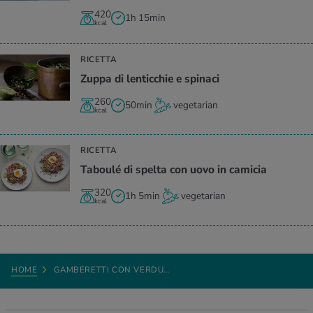
420
1h 15min
kcal
RICETTA
Zuppa di lenticchie e spinaci
260
50min
vegetarian
kcal
RICETTA
Taboulé di spelta con uovo in camicia
320
1h 5min
vegetarian
kcal
HOME
GAMBERETTI CON VERDU…