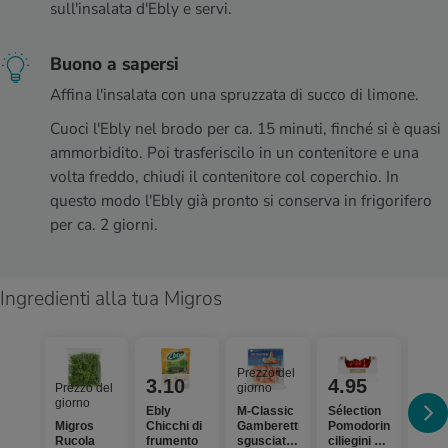
sull'insalata d'Ebly e servi.
Buono a sapersi
Affina l'insalata con una spruzzata di succo di limone.
Cuoci l'Ebly nel brodo per ca. 15 minuti, finché si è quasi
ammorbidito. Poi trasferiscilo in un contenitore e una
volta freddo, chiudi il contenitore col coperchio. In
questo modo l'Ebly già pronto si conserva in frigorifero
per ca. 2 giorni.
Ingredienti alla tua Migros
Prezzo del
3.10
4.95
6.
Prezzo del
giorno
giorno
Ebly
M-Classic
Sélection
Sun 
Migros
Chicchi di
Gamberetti
Pomodorini
Apér
Rucola
frumento
sgusciati,
ciliegini a
Pist