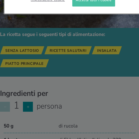
La ricetta segue i seguenti tipi di alimentazione:
SENZA LATTOSIO
RICETTE SALUTARI
INSALATA
PIATTO PRINCIPALE
Ingredienti per
1
persona
−
+
50 g
di rucola