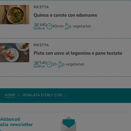
RICETTA
Quinoa e carote con edamame
440
40min
vegetarian
kcal
RICETTA
Pisto con uovo al tegamino e pane tostato
540
1h
vegetarian
kcal
HOME
INSALATA D'EBLY CON …
Abbonati
alla newsletter