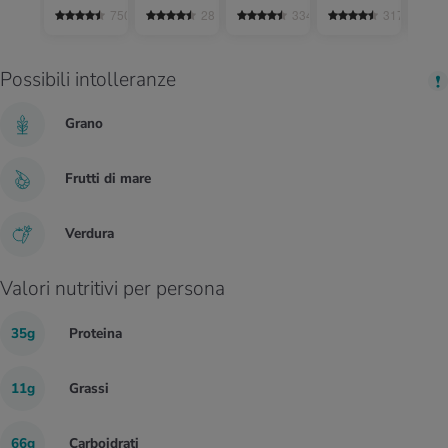
cotti
grappolo
tosta
750
28
334
317
salat
Possibili intolleranze
Grano
Frutti di mare
Verdura
Valori nutritivi per persona
35g
Proteina
11g
Grassi
66g
Carboidrati