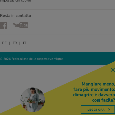
Impostazioni cookie
Resta in contatto
Facebook
YouTube
DE
FR
IT
© 2026 Federazione delle cooperative Migros
Mangiare meno,
fare più movimento:
dimagrire è davvero
così facile?
LEGGI ORA