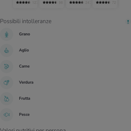
di sale in
1279
98
2474
72
meno
Possibili intolleranze
Grano
Aglio
Carne
Verdura
Frutta
Pesce
Valori nutritivi per persona