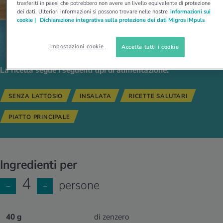
trasferiti in paesi che potrebbero non avere un livello equivalente di protezione
dei dati. Ulteriori informazioni si possono trovare nelle nostre
informazioni sui
cookie |
Dichiarazione integrativa sulla protezione dei dati Migros iMpuls
Impostazioni cookie
Accetta tutti i cookie
La ricetta segue i seguenti tipi di alimentazione:
SENZA LATTOSIO
INSALATA
RICETTE SALUTARI
PIATTO PRINCIPALE
Ingredienti per
4
persone
−
+
40 g
di zenzero