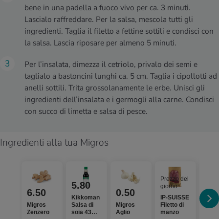
bene in una padella a fuoco vivo per ca. 3 minuti.
Lascialo raffreddare. Per la salsa, mescola tutti gli
ingredienti. Taglia il filetto a fettine sottili e condisci con
la salsa. Lascia riposare per almeno 5 minuti.
Per l’insalata, dimezza il cetriolo, privalo dei semi e
taglialo a bastoncini lunghi ca. 5 cm. Taglia i cipollotti ad
anelli sottili. Trita grossolanamente le erbe. Unisci gli
ingredienti dell’insalata e i germogli alla carne. Condisci
con succo di limetta e salsa di pesce.
Ingredienti alla tua Migros
Prezzo del
5.80
giorno
Prezz
6.50
0.50
gior
Kikkoman
IP-SUISSE
Migros
Salsa di
Migros
Filetto di
Migr
Zenzero
soia 43%
Aglio
manzo
Cetri