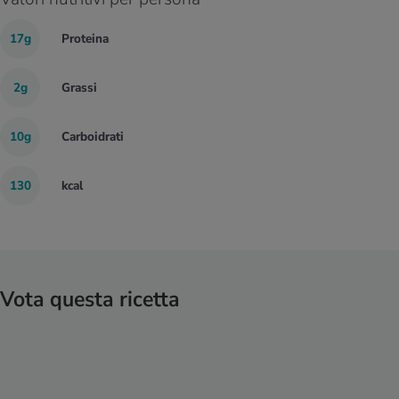
17g
Proteina
2g
Grassi
10g
Carboidrati
130
kcal
Vota questa ricetta