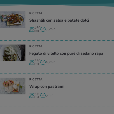
RICETTA
Shashlik con salsa e patate dolci
460
35min
kcal
RICETTA
Fegato di vitello con purè di sedano rapa
350
40min
kcal
RICETTA
Wrap con pastrami
570
5min
kcal