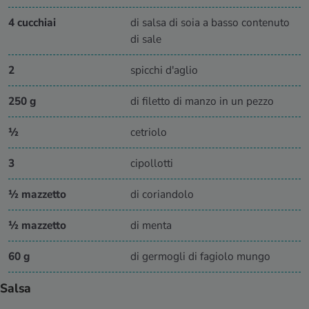
4 cucchiai
di salsa di soia a basso contenuto
di sale
2
spicchi d'aglio
250 g
di filetto di manzo in un pezzo
½
cetriolo
3
cipollotti
½ mazzetto
di coriandolo
½ mazzetto
di menta
60 g
di germogli di fagiolo mungo
Salsa