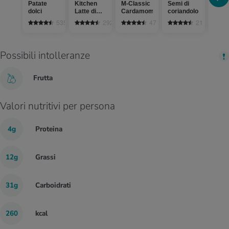
Patate
Kitchen
M-Classic
Semi di
Chiod
dolci
Latte di
Cardamomo
coriandolo
garo
cocco light
535
292
47
21
Possibili intolleranze
Frutta
Valori nutritivi per persona
4g
Proteina
12g
Grassi
31g
Carboidrati
260
kcal