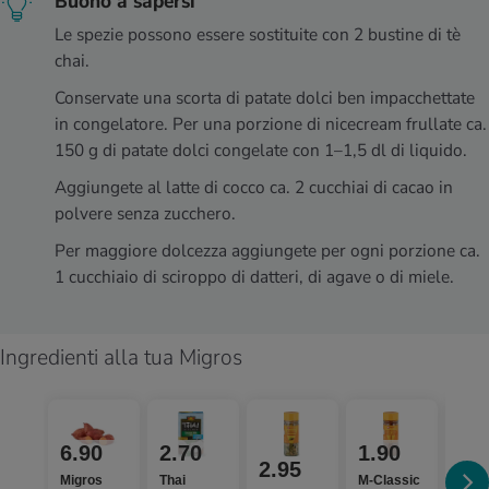
Buono a sapersi
Le spezie possono essere sostituite con 2 bustine di tè
chai.
Conservate una scorta di patate dolci ben impacchettate
in congelatore. Per una porzione di nicecream frullate ca.
150 g di patate dolci congelate con 1–1,5 dl di liquido.
Aggiungete al latte di cocco ca. 2 cucchiai di cacao in
polvere senza zucchero.
Per maggiore dolcezza aggiungete per ogni porzione ca.
1 cucchiaio di sciroppo di datteri, di agave o di miele.
Ingredienti alla tua Migros
6.90
2.70
1.90
2.
2.95
Migros
Thai
M-Classic
M-Cl