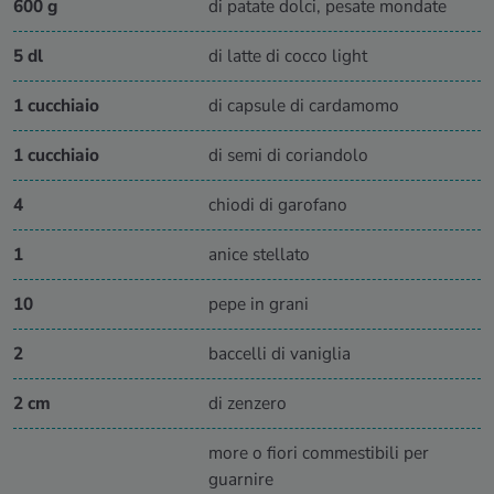
600 g
di patate dolci, pesate mondate
5 dl
di latte di cocco light
1 cucchiaio
di capsule di cardamomo
1 cucchiaio
di semi di coriandolo
4
chiodi di garofano
1
anice stellato
10
pepe in grani
2
baccelli di vaniglia
2 cm
di zenzero
more o fiori commestibili per
guarnire