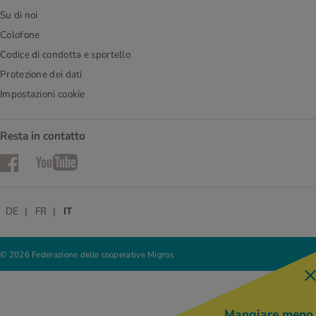
Su di noi
Colofone
Codice di condotta e sportello
Protezione dei dati
Impostazioni cookie
Resta in contatto
Facebook
YouTube
DE
FR
IT
© 2026 Federazione delle cooperative Migros
Mangiare meno,