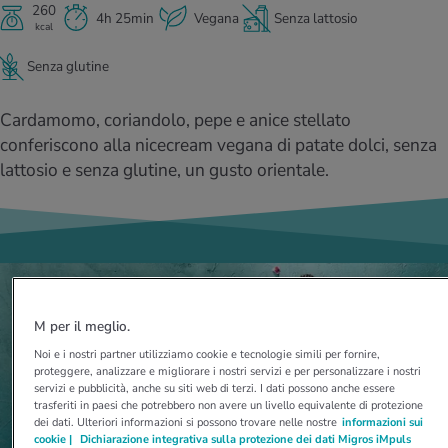
I D’ATTUALITÀ NELL’AMBITO SERVIZIO
260
4h 25min
Vegana
Senza lattosio
kcal
rgie e intolleranze
t invernali
no
te delle donne
Offerte
Senza glutine
enti
ess
essere
rbi fisici
Tool, test e quiz
Cardamomo, coriandolo, pepe e anice stellato
anze nutritive
oscenze mediche
conferiscono alla nicecream vegana di patate dolci, senza
I D’ATTUALITÀ NELL’AMBITO MOVIMENTO
I D’ATTUALITÀ NELL’AMBITO RILASSAMENTO
lattosio e senza glutine, un gusto orientale.
Calcola il consumo calorico
Lavoro e salute
I D’ATTUALITÀ NELL’AMBITO ALIMENTAZIONE
I D’ATTUALITÀ NELL’AMBITO MEDICINA
Calcolatore BMI
Abbassare la pressione sanguigna
Corsa & Jogging
Rilassamento attivo
Fabbisogno calorico
Dolori ai nervi
M per il meglio.
Noi e i nostri partner utilizziamo cookie e tecnologie simili per fornire,
proteggere, analizzare e migliorare i nostri servizi e per personalizzare i nostri
servizi e pubblicità, anche su siti web di terzi. I dati possono anche essere
trasferiti in paesi che potrebbero non avere un livello equivalente di protezione
dei dati. Ulteriori informazioni si possono trovare nelle nostre
informazioni sui
cookie |
Dichiarazione integrativa sulla protezione dei dati Migros iMpuls