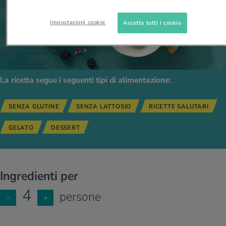
Impostazioni cookie
Accetta tutti i cookie
La ricetta segue i seguenti tipi di alimentazione:
SENZA GLUTINE
SENZA LATTOSIO
RICETTE SALUTARI
GELATO
DESSERT
Ingredienti per
4
persone
−
+