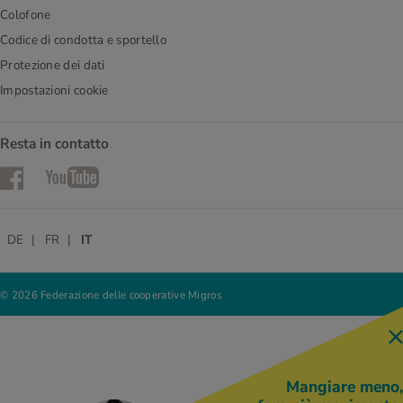
Colofone
Codice di condotta e sportello
Protezione dei dati
Impostazioni cookie
Resta in contatto
Facebook
YouTube
DE
FR
IT
© 2026 Federazione delle cooperative Migros
Mangiare meno,