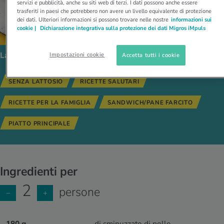
servizi e pubblicità, anche su siti web di terzi. I dati possono anche essere
trasferiti in paesi che potrebbero non avere un livello equivalente di protezione
dei dati. Ulteriori informazioni si possono trovare nelle nostre
informazioni sui
cookie |
Dichiarazione integrativa sulla protezione dei dati Migros iMpuls
La ricetta segue i seguenti tipi di alimentazione:
Impostazioni cookie
Accetta tutti i cookie
SENZA LATTOSIO
RICETTE SALUTARI
RICETTE PER LA FAMIGLIA
SANDWICH/PANE FARCITO
PIATTO PRINCIPALE
Ingredienti per
2
persone
−
+
180 g
di sminuzzato di pollo