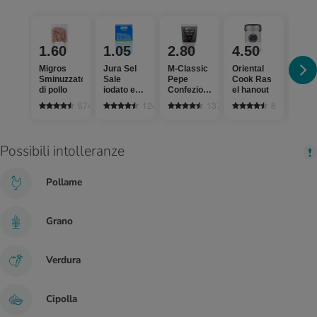
1.60
1.05
2.80
4.50
1.
Migros
Jura Sel
M-Classic
Oriental
Migr
Sminuzzato
Sale
Pepe
Cook Ras
Cipol
di pollo
iodato e
Confezione
el hanout
ross
fluorato
di ricarica
674
1242
137
8
Possibili intolleranze
Pollame
Grano
Verdura
Cipolla