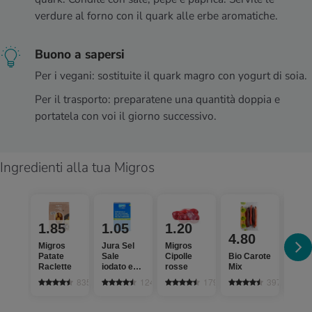
verdure al forno con il quark alle erbe aromatiche.
Buono a sapersi
Per i vegani: sostituite il quark magro con yogurt di soia.
Per il trasporto: preparatene una quantità doppia e
portatela con voi il giorno successivo.
Ingredienti alla tua Migros
1.85
1.05
1.20
4.80
4.
Migros
Jura Sel
Migros
Patate
Sale
Cipolle
Bio Carote
Migr
Raclette
iodato e
rosse
Mix
Broc
fluorato
835
1242
1792
397