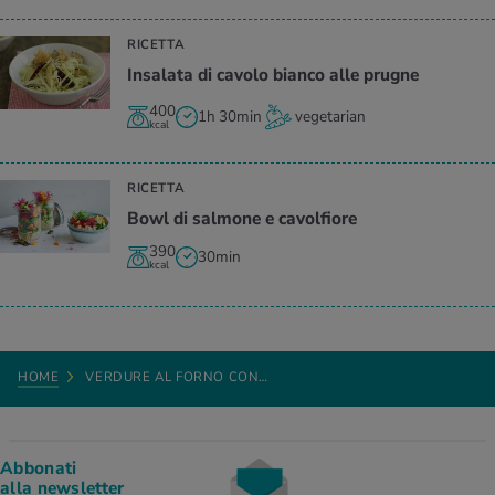
RICETTA
Insalata di cavolo bianco alle prugne
400
1h 30min
vegetarian
kcal
RICETTA
Bowl di salmone e cavolfiore
390
30min
kcal
HOME
VERDURE AL FORNO CON…
Abbonati
alla newsletter