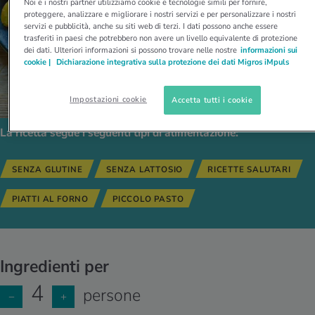
Noi e i nostri partner utilizziamo cookie e tecnologie simili per fornire,
proteggere, analizzare e migliorare i nostri servizi e per personalizzare i nostri
servizi e pubblicità, anche su siti web di terzi. I dati possono anche essere
trasferiti in paesi che potrebbero non avere un livello equivalente di protezione
dei dati. Ulteriori informazioni si possono trovare nelle nostre
informazioni sui
cookie |
Dichiarazione integrativa sulla protezione dei dati Migros iMpuls
Impostazioni cookie
Accetta tutti i cookie
La ricetta segue i seguenti tipi di alimentazione:
SENZA GLUTINE
SENZA LATTOSIO
RICETTE SALUTARI
PIATTI AL FORNO
PICCOLO PASTO
Ingredienti per
4
persone
−
+