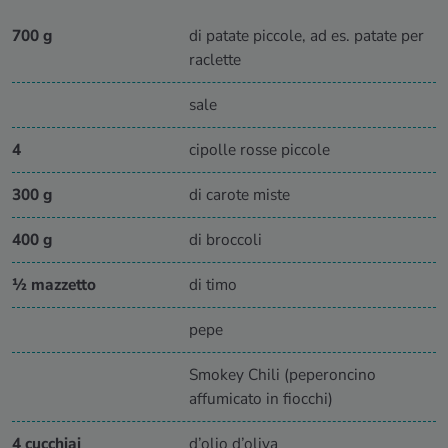
700 g
di patate piccole, ad es. patate per
raclette
sale
4
cipolle rosse piccole
300 g
di carote miste
400 g
di broccoli
½ mazzetto
di timo
pepe
Smokey Chili (peperoncino
affumicato in fiocchi)
4 cucchiai
d’olio d’oliva