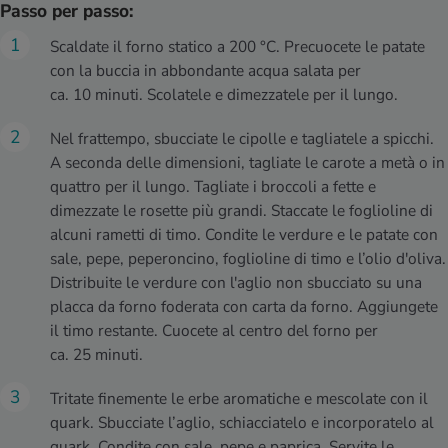
Passo per passo:
Scaldate il forno statico a 200 °C. Precuocete le patate
con la buccia in abbondante acqua salata per
ca. 10 minuti. Scolatele e dimezzatele per il lungo.
Nel frattempo, sbucciate le cipolle e tagliatele a spicchi.
A seconda delle dimensioni, tagliate le carote a metà o in
quattro per il lungo. Tagliate i broccoli a fette e
dimezzate le rosette più grandi. Staccate le foglioline di
alcuni rametti di timo. Condite le verdure e le patate con
sale, pepe, peperoncino, foglioline di timo e l’olio d'oliva.
Distribuite le verdure con l'aglio non sbucciato su una
placca da forno foderata con carta da forno. Aggiungete
il timo restante. Cuocete al centro del forno per
ca. 25 minuti.
Tritate finemente le erbe aromatiche e mescolate con il
quark. Sbucciate l’aglio, schiacciatelo e incorporatelo al
quark. Condite con sale, pepe e paprica. Servite le