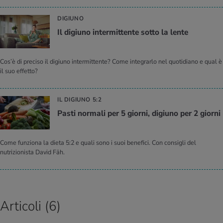
DIGIUNO
Il di­giu­no in­ter­mit­ten­te sotto la lente
Cos’è di preciso il digiuno intermittente? Come integrarlo nel quotidiano e qual è
il suo effetto?
IL DIGIUNO 5:2
Pasti nor­ma­li per 5 gior­ni, di­giu­no per 2 gior­ni
Come funziona la dieta 5:2 e quali sono i suoi benefici. Con consigli del
nutrizionista David Fäh.
Articoli (6)