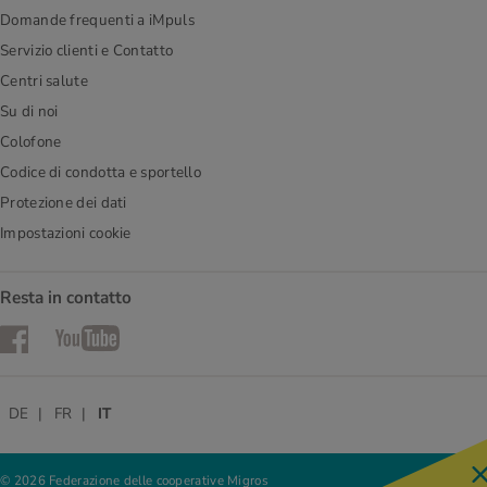
Domande frequenti a iMpuls
Servizio clienti e Contatto
Centri salute
Su di noi
Colofone
Codice di condotta e sportello
Protezione dei dati
Impostazioni cookie
Resta in contatto
Facebook
YouTube
DE
FR
IT
© 2026 Federazione delle cooperative Migros