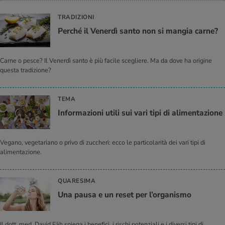
TRADIZIONI
Per­ché il Ve­ner­dì santo non si man­gia carne?
Carne o pesce? Il Venerdì santo è più facile scegliere. Ma da dove ha origine
questa tradizione?
TEMA
In­for­ma­zio­ni utili sui vari tipi di ali­men­ta­zio­ne
Vegano, vegetariano o privo di zuccheri: ecco le particolarità dei vari tipi di
alimentazione.
QUARESIMA
Una pausa e un reset per l’or­ga­ni­smo
Il dott. med. David Fäh spiega i benefici, i rischi potenziali e i diversi tipi di