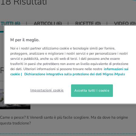
18 Risultati
I D’ATTUALITÀ NELL’AMBITO SERVIZIO
rgie e intolleranze
t invernali
no
te delle donne
Offerte
TUTTI (
6
)
ARTICOLI (
6
)
RICETTE (
0
)
VIDEO (
0
)
enti
ess
essere
rbi fisici
Tool, test e quiz
M per il meglio.
anze nutritive
oscenze mediche
I D’ATTUALITÀ NELL’AMBITO MOVIMENTO
I D’ATTUALITÀ NELL’AMBITO RILASSAMENTO
Ordina per:
RILEVANZA
Noi e i nostri partner utilizziamo cookie e tecnologie simili per fornire,
proteggere, analizzare e migliorare i nostri servizi e per personalizzare i nostri
Calcola il consumo calorico
Lavoro e salute
servizi e pubblicità, anche su siti web di terzi. I dati possono anche essere
I D’ATTUALITÀ NELL’AMBITO ALIMENTAZIONE
I D’ATTUALITÀ NELL’AMBITO MEDICINA
trasferiti in paesi che potrebbero non avere un livello equivalente di protezione
Risultati top
dei dati. Ulteriori informazioni si possono trovare nelle nostre
informazioni sui
Calcolatore BMI
Abbassare la pressione sanguigna
cookie |
Dichiarazione integrativa sulla protezione dei dati Migros iMpuls
Corsa & Jogging
Rilassamento attivo
Fabbisogno calorico
Dolori ai nervi
Impostazioni cookie
Accetta tutti i cookie
TRADIZIONI
Per­ché il Ve­ner­dì santo non si man­gia carne?
Carne o pesce? Il Venerdì santo è più facile scegliere. Ma da dove ha origine
questa tradizione?