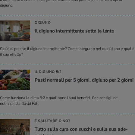
digiuno.
DIGIUNO
Il di­giu­no in­ter­mit­ten­te sotto la lente
Cos’è di preciso il digiuno intermittente? Come integrarlo nel quotidiano e qual è
il suo effetto?
IL DIGIUNO 5:2
Pasti nor­ma­li per 5 gior­ni, di­giu­no per 2 gior­ni
Come funziona la dieta 5:2 e quali sono i suoi benefici. Con consigli del
nutrizionista David Fäh.
È SALUTARE O NO?
Tutto sulla cura con suc­chi e sulla sua ade­