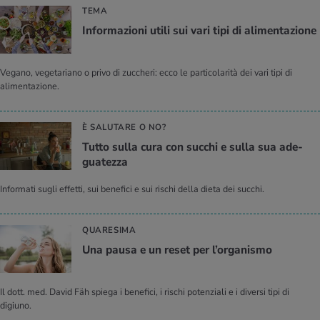
TEMA
In­for­ma­zio­ni utili sui vari tipi di ali­men­ta­zio­ne
Vegano, vegetariano o privo di zuccheri: ecco le particolarità dei vari tipi di
alimentazione.
È SALUTARE O NO?
Tutto sulla cura con suc­chi e sulla sua ade­
gua­tez­za
Informati sugli effetti, sui benefici e sui rischi della dieta dei succhi.
QUARESIMA
Una pausa e un reset per l’or­ga­ni­smo
Il dott. med. David Fäh spiega i benefici, i rischi potenziali e i diversi tipi di
digiuno.