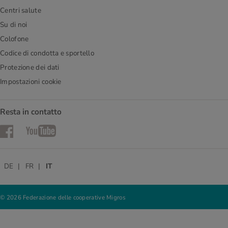
Centri salute
Su di noi
Colofone
Codice di condotta e sportello
Protezione dei dati
Impostazioni cookie
Resta in contatto
Facebook
YouTube
DE
FR
IT
© 2026 Federazione delle cooperative Migros