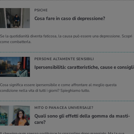
PSICHE
Cosa fare in caso di de­pres­sio­ne?
Se la quotidianità diventa faticosa, la causa può essere una depressione. Scopri
come combatterla.
PERSONE ALTAMENTE SENSIBILI
Iper­sen­si­bi­li­tà: ca­rat­te­ri­sti­che, cause e con­si­gli
Cosa significa essere ipersensibile e come affrontare al meglio questa
condizione nella vita di tutti i giorni? Spieghiamo tutto.
MITO O PANACEA UNIVERSALE?
Quali sono gli ef­fet­ti della gomma da ma­sti­
ca­re?
Il chewing-gum spesso sostituisce lo spazzolino dopo mangiato. Ma la sua