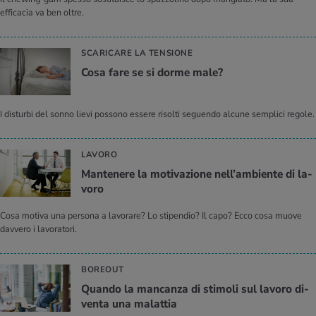
efficacia va ben oltre.
SCARICARE LA TENSIONE
Cosa fare se si dorme male?
I disturbi del sonno lievi possono essere risolti seguendo alcune semplici regole.
LAVORO
Man­te­ne­re la mo­ti­va­zio­ne nel­l’am­bien­te di la­
vo­ro
Cosa motiva una persona a lavorare? Lo stipendio? Il capo? Ecco cosa muove
davvero i lavoratori.
BOREOUT
Quan­do la man­can­za di sti­mo­li sul la­vo­ro di­
ven­ta una ma­lat­tia