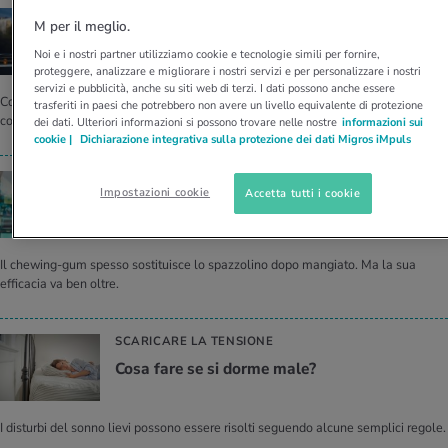
PERSONE ALTAMENTE SENSIBILI
M per il meglio.
Iper­sen­si­bi­li­tà: ca­rat­te­ri­sti­che, cause e con­si­gli
Noi e i nostri partner utilizziamo cookie e tecnologie simili per fornire,
proteggere, analizzare e migliorare i nostri servizi e per personalizzare i nostri
servizi e pubblicità, anche su siti web di terzi. I dati possono anche essere
Cosa significa essere ipersensibile e come affrontare al meglio questa
trasferiti in paesi che potrebbero non avere un livello equivalente di protezione
condizione nella vita di tutti i giorni? Spieghiamo tutto.
dei dati. Ulteriori informazioni si possono trovare nelle nostre
informazioni sui
cookie |
Dichiarazione integrativa sulla protezione dei dati Migros iMpuls
MITO O PANACEA UNIVERSALE?
Impostazioni cookie
Accetta tutti i cookie
Quali sono gli ef­fet­ti della gomma da ma­sti­
ca­re?
Il chewing-gum spesso sostituisce lo spazzolino dopo mangiato. Ma la sua
efficacia va ben oltre.
SCARICARE LA TENSIONE
Cosa fare se si dorme male?
I disturbi del sonno lievi possono essere risolti seguendo alcune semplici regole.