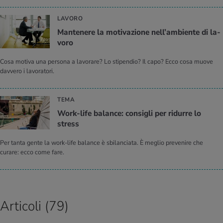
LAVORO
Man­te­ne­re la mo­ti­va­zio­ne nel­l’am­bien­te di la­
vo­ro
Cosa motiva una persona a lavorare? Lo stipendio? Il capo? Ecco cosa muove
davvero i lavoratori.
TEMA
Work-life ba­lan­ce: con­si­gli per ri­dur­re lo
stress
Per tanta gente la work-life balance è sbilanciata. È meglio prevenire che
curare: ecco come fare.
Articoli (79)