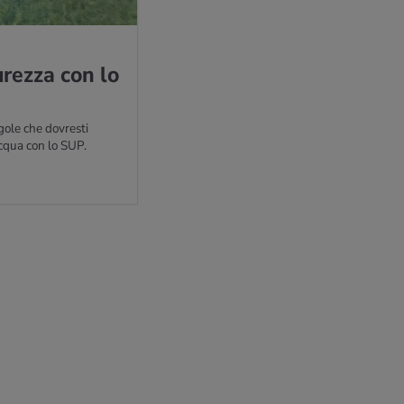
cu­rez­za con lo
egole che dovresti
acqua con lo SUP.