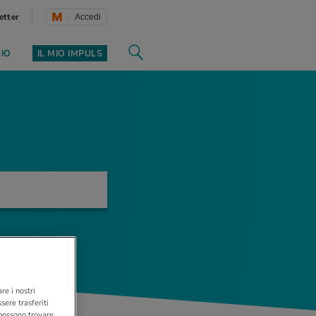
etter
Accedi
ZIO
IL MIO IMPULS
re i nostri
sere trasferiti
 possono trovare