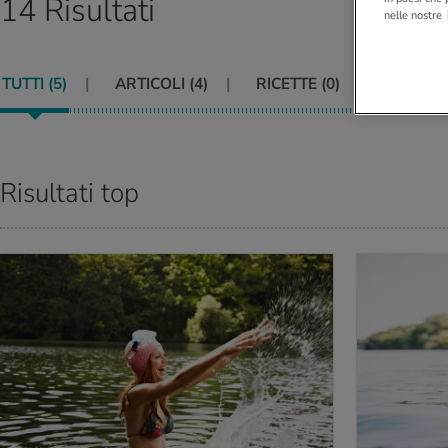
14 Risultati
nelle nostre
TUTTI (
5
)
ARTICOLI (
4
)
RICETTE (
0
)
VIDEO (
Risultati top
PERNE DI PIÙ
PER SAPERNE DI P