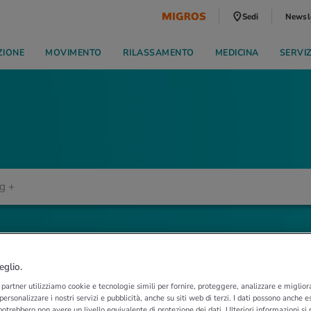
Sedi
Newsl
ZIONE
MOVIMENTO
RILASSAMENTO
MEDICINA
SERVI
eglio.
i partner utilizziamo cookie e tecnologie simili per fornire, proteggere, analizzare e migliora
 personalizzare i nostri servizi e pubblicità, anche su siti web di terzi. I dati possono anche es
potrebbero non avere un livello equivalente di protezione dei dati. Ulteriori informazioni si