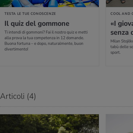
TESTA LE TUE CONOSCENZE
COOL AND 
Il quiz del gom­mo­ne
«I gio­v
senza d
Ti intendi di gommoni? Fai il nostro quiz e metti
alla prova la tua competenza in 12 domande.
Milan Stojilk
Buona fortuna – e dopo, naturalmente, buon
tabù delle s
divertimento!
sport.
Articoli (4)