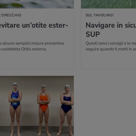
L’ORECCHIO
SUL TAVOLINO!
­ta­re un’o­ti­te ester­
Na­vi­ga­re in si­
SUP
e alcune semplici misure preventive
Questi sono i consigli e le r
a cosiddetta Otitis externa.
seguire quando ti metti in 