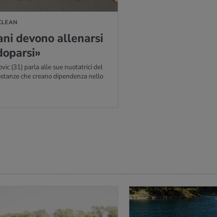
CLEAN
a­ni de­vo­no al­le­nar­si
o­par­si»
ovic (31) parla alle sue nuotatrici del
ostanze che creano dipendenza nello