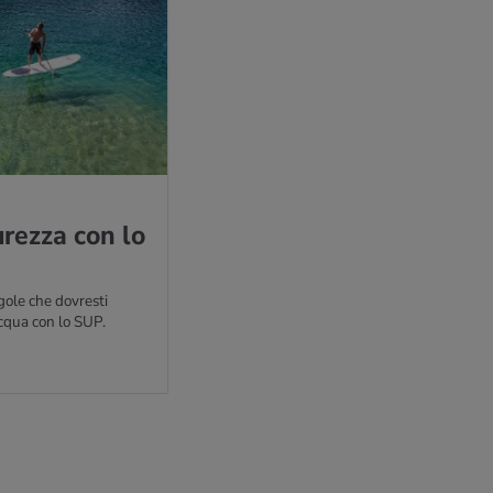
cu­rez­za con lo
egole che dovresti
acqua con lo SUP.