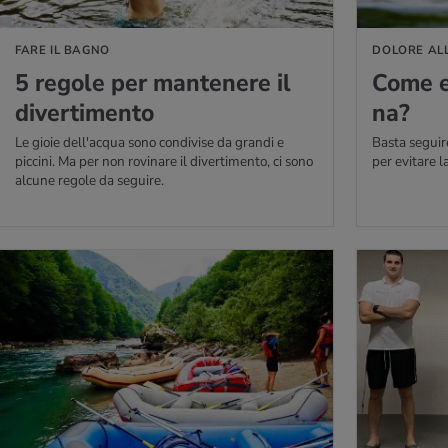
FARE IL BAGNO
DOLORE AL
5 re­go­le per man­te­ne­re il
Come evi
di­ver­ti­men­to
na?
Le gioie dell'acqua sono condivise da grandi e
Basta seguir
piccini. Ma per non rovinare il divertimento, ci sono
per evitare l
alcune regole da seguire.
PERNE DI PIÙ