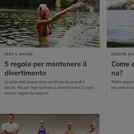
PERNE DI PIÙ
PER SAPERNE DI P
FARE IL BAGNO
DOLORE AL
5 re­go­le per man­te­ne­re il
Come evi
di­ver­ti­men­to
na?
Le gioie dell'acqua sono condivise da grandi e
Basta seguir
piccini. Ma per non rovinare il divertimento, ci sono
per evitare l
alcune regole da seguire.