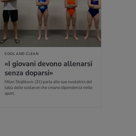
COOL AND CLEAN
«I gio­va­ni de­vo­no al­le­nar­si
senza do­par­si»
Milan Stojilkovic (31) parla alle sue nuotatrici del
tabù delle sostanze che creano dipendenza nello
sport.