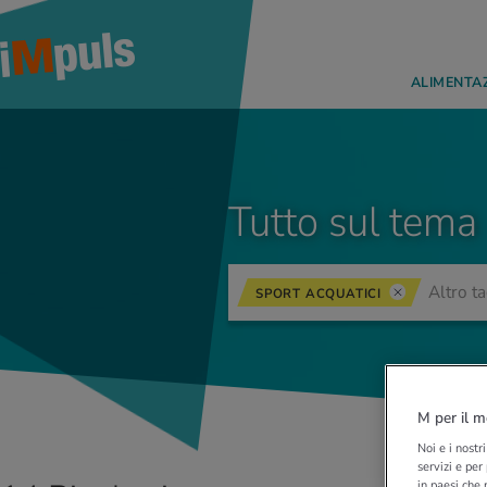
ALIMENTA
Tutto sul tema
SPORT ACQUATICI
M per il m
Noi e i nostr
servizi e per
in paesi che 