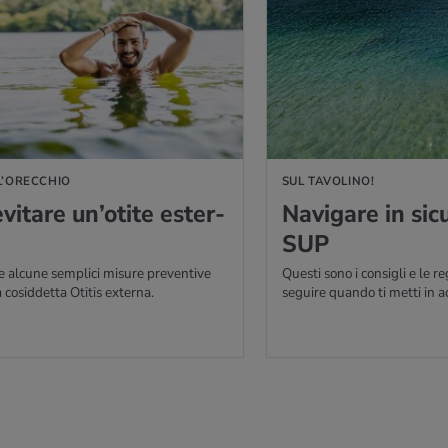
IÙ
L’ORECCHIO
SUL TAVOLINO!
­ta­re un’o­ti­te ester­
Na­vi­ga­re in si­
SUP
e alcune semplici misure preventive
Questi sono i consigli e le r
a cosiddetta Otitis externa.
seguire quando ti metti in 