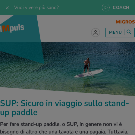
Vuoi vivere più sano?
COACH
MENU
tto sul tema Alimentazione
tto sul tema Movimento
tto sul tema Rilassamento
tto sul tema Medicina
tto sul tema Servizio
 le ricette
oscenze
 per tutti i giorni
enzione della salute
rte
oscenze
a & Jogging
iche di rilassamento
e per tutti i giorni
, test e quiz
SUP: Sicuro in viaggio sullo stand-
 ideale
or e outdoor
a
ttie
orsi
up paddle
 di alimentazione
lette
-Life-Balance
cina dello sport
è iMpuls
Per fare stand-up paddle, o SUP, in genere non vi è
bisogno di altro che una tavola e una pagaia. Tuttavia,
iare sano
rsionismo
ss
cina specialistica