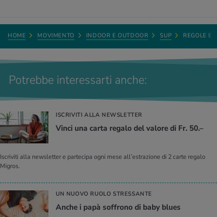
HOME
MOVIMENTO
INDOOR E OUTDOOR
SUP
REGOLE E 
Potrebbe interessarti anche:
ISCRIVITI ALLA NEWSLETTER
Vinci una carta regalo del valore di Fr. 50.–
Iscriviti alla newsletter e partecipa ogni mese all’estrazione di 2 carte regalo
Migros.
UN NUOVO RUOLO STRESSANTE
Anche i papà soffrono di baby blues