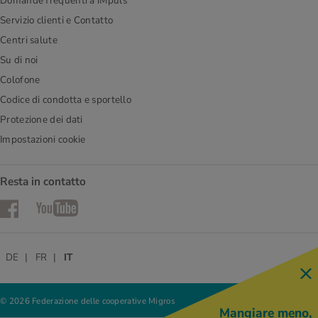
Domande frequenti a iMpuls
Servizio clienti e Contatto
Centri salute
Su di noi
Colofone
Codice di condotta e sportello
Protezione dei dati
Impostazioni cookie
Resta in contatto
Facebook
YouTube
DE
FR
IT
© 2026 Federazione delle cooperative Migros
Mangiare meno,