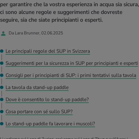
I D’ATTUALITÀ NELL’AMBITO SERVIZIO
per garantire che la vostra esperienza in acqua sia sicura,
rgie e intolleranze
t invernali
no
te delle donne
ci sono alcune regole e suggerimenti che dovreste
Offerte
seguire, sia che siate principianti o esperti.
enti
ess
essere
rbi fisici
Tool, test e quiz
Da Lara Brunner, 02.06.2025
anze nutritive
oscenze mediche
I D’ATTUALITÀ NELL’AMBITO MOVIMENTO
I D’ATTUALITÀ NELL’AMBITO RILASSAMENTO
Le principali regole del SUP in Svizzera
Calcola il consumo calorico
Lavoro e salute
I D’ATTUALITÀ NELL’AMBITO ALIMENTAZIONE
I D’ATTUALITÀ NELL’AMBITO MEDICINA
Suggerimenti per la sicurezza in SUP per principianti e esperti
Calcolatore BMI
Abbassare la pressione sanguigna
Consigli per i principianti di SUP: i primi tentativi sulla tavola
Corsa & Jogging
Rilassamento attivo
La tavola da stand-up paddle
Fabbisogno calorico
Dolori ai nervi
Dove è consentito lo stand-up paddle?
Cosa portare con sé sullo SUP?
Lo stand-up paddle fa lavorare i muscoli?