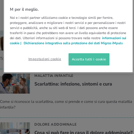
I D’ATTUALITÀ NELL’AMBITO SERVIZIO
Gli articoli di Dottoressa Christina
M per il meglio.
rgie e intolleranze
t invernali
no
te delle donne
Offerte
Marti-Camenzind
Noi e i nostri partner utilizziamo cookie e tecnologie simili per fornire,
proteggere, analizzare e migliorare i nostri servizi e per personalizzare i nostri
enti
ess
essere
rbi fisici
servizi e pubblicità, anche su siti web di terzi. I dati possono anche essere
Tool, test e quiz
TONSILLITE
trasferiti in paesi che potrebbero non avere un livello equivalente di protezione
dei dati. Ulteriori informazioni si possono trovare nelle nostre
informazioni sui
anze nutritive
oscenze mediche
Ton­sil­li­te: sin­to­mi e trat­ta­men­to
cookie |
Dichiarazione integrativa sulla protezione dei dati Migros iMpuls
I D’ATTUALITÀ NELL’AMBITO MOVIMENTO
I D’ATTUALITÀ NELL’AMBITO RILASSAMENTO
Calcola il consumo calorico
Lavoro e salute
Tonsillite: quali sono i rimedi casalinghi disponibili e quando usare gli antibiotici.
I D’ATTUALITÀ NELL’AMBITO ALIMENTAZIONE
I D’ATTUALITÀ NELL’AMBITO MEDICINA
Impostazioni cookie
Accetta tutti i cookie
Calcolatore BMI
Abbassare la pressione sanguigna
Corsa & Jogging
Rilassamento attivo
MALATTIA INFANTILE
Scar­lat­ti­na: in­fe­zio­ne, sin­to­mi e cura
Fabbisogno calorico
Dolori ai nervi
Come si riconosce la scarlattina, come si prende e come si cura questa malattia
infantile?
DOLORE ADDOMINALE
Cosa si può fare in caso il do­lo­re ad­do­mi­na­le?