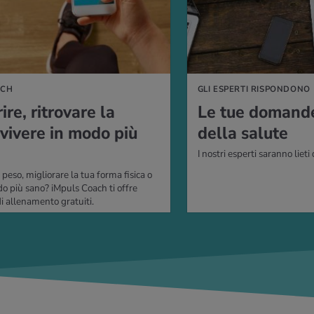
ACH
GLI ESPERTI RISPONDONO
­re, ri­tro­va­re la
Le tue do­man­d
vi­ve­re in modo più
della sa­lu­te
I nostri esperti saranno lieti 
peso, migliorare la tua forma fisica o
do più sano? iMpuls Coach ti offre
 allenamento gratuiti.