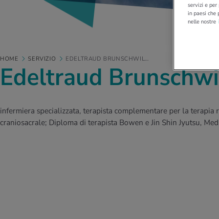
servizi e per
in paesi che 
nelle nostre
HOME
SERVIZIO
EDELTRAUD BRUNSCHWIL…
Edeltraud Brunschwi
infermiera specializzata, terapista complementare per la terapia r
craniosacrale; Diploma di terapista Bowen e Jin Shin Jyutsu, Me