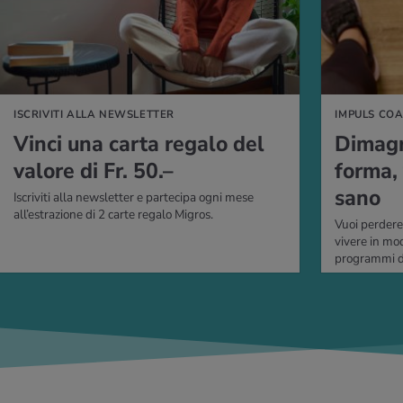
ISCRIVITI ALLA NEWSLETTER
IMPULS CO
Vinci una carta re­ga­lo del
Di­ma­gri
va­lo­re di Fr. 50.–
forma, 
sano
Iscriviti alla newsletter e partecipa ogni mese
all’estrazione di 2 carte regalo Migros.
Vuoi perdere 
vivere in mo
programmi di