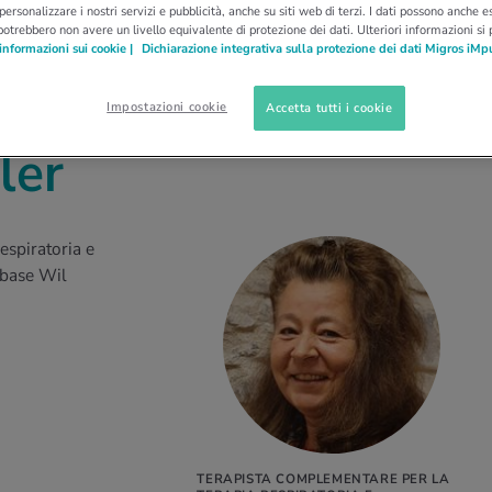
 personalizzare i nostri servizi e pubblicità, anche su siti web di terzi. I dati possono anche es
potrebbero non avere un livello equivalente di protezione dei dati. Ulteriori informazioni si
informazioni sui cookie |
Dichiarazione integrativa sulla protezione dei dati Migros iMp
Impostazioni cookie
Accetta tutti i cookie
ler
espiratoria e
dbase Wil
TERAPISTA COMPLEMENTARE PER LA