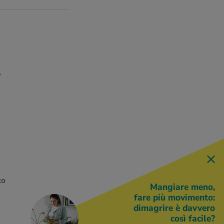
o
to
Mangiare meno,
fare più movimento:
dimagrire è davvero
così facile?