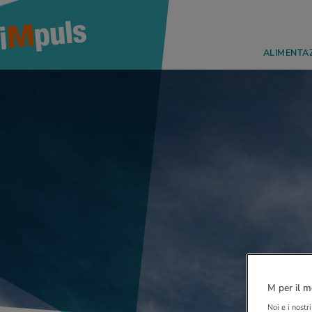
ALIMENTA
M per il m
Noi e i nostr