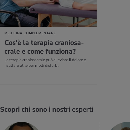
MEDICINA COMPLEMENTARE
Cos'è la te­ra­pia cra­nio­sa­
cra­le e come fun­zio­na?
La terapia craniosacrale può alleviare il dolore e
risultare utile per molti disturbi.
Scopri chi sono i nostri
esperti