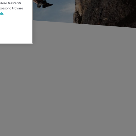
sere trasferiti
 possono trovare
uls