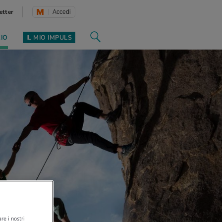
etter
Accedi
ZIO
IL MIO IMPULS
re i nostri