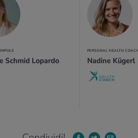
PER SAPERNE
DI PIÙ
IMPULS
PERSONAL HEALTH COAC
e Schmid Lopardo
Nadine Kügerl
Condividi!