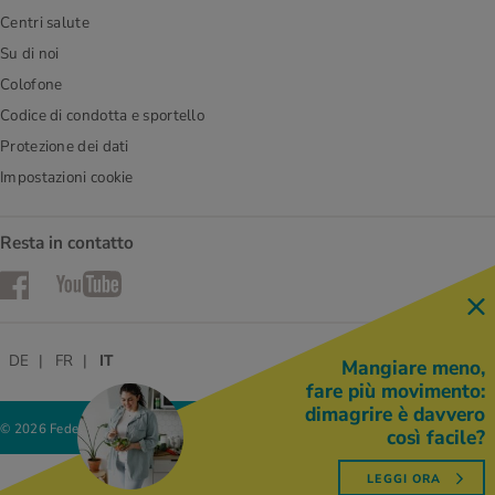
Centri salute
Su di noi
Colofone
Codice di condotta e sportello
Protezione dei dati
Impostazioni cookie
Resta in contatto
Facebook
YouTube
DE
FR
IT
Mangiare meno,
fare più movimento:
dimagrire è davvero
© 2026 Federazione delle cooperative Migros
così facile?
LEGGI ORA