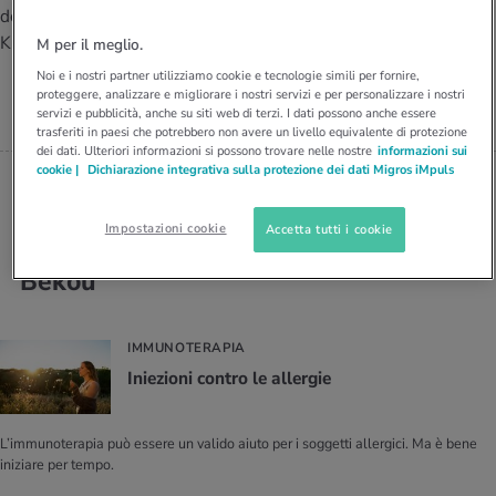
I D’ATTUALITÀ NELL’AMBITO SERVIZIO
della salute Santémed di
SPECIALISTA IN DERMATOLOGIA E
rgie e intolleranze
t invernali
no
te delle donne
Kreuzlingen TG.
Offerte
M per il meglio.
VENEREOLOGIA PRESSO IL
CENTRO DELLA SALUTE
Noi e i nostri partner utilizziamo cookie e tecnologie simili per fornire,
SANTÉMED
enti
ess
essere
rbi fisici
proteggere, analizzare e migliorare i nostri servizi e per personalizzare i nostri
Dott. med. Vassiliki Bekou
servizi e pubblicità, anche su siti web di terzi. I dati possono anche essere
Tool, test e quiz
trasferiti in paesi che potrebbero non avere un livello equivalente di protezione
anze nutritive
oscenze mediche
dei dati. Ulteriori informazioni si possono trovare nelle nostre
informazioni sui
I D’ATTUALITÀ NELL’AMBITO MOVIMENTO
I D’ATTUALITÀ NELL’AMBITO RILASSAMENTO
cookie |
Dichiarazione integrativa sulla protezione dei dati Migros iMpuls
Calcola il consumo calorico
Lavoro e salute
I D’ATTUALITÀ NELL’AMBITO ALIMENTAZIONE
I D’ATTUALITÀ NELL’AMBITO MEDICINA
Impostazioni cookie
Accetta tutti i cookie
Gli articoli di Dott. med. Vassiliki
Calcolatore BMI
Abbassare la pressione sanguigna
Bekou
Corsa & Jogging
Rilassamento attivo
Fabbisogno calorico
Dolori ai nervi
IMMUNOTERAPIA
Inie­zio­ni con­tro le al­ler­gie
L’immunoterapia può essere un valido aiuto per i soggetti allergici. Ma è bene
iniziare per tempo.