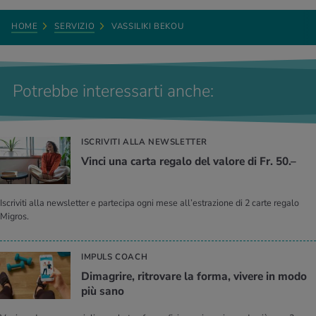
HOME
SERVIZIO
VASSILIKI BEKOU
Potrebbe interessarti anche:
ISCRIVITI ALLA NEWSLETTER
Vinci una carta re­ga­lo del va­lo­re di Fr. 50.–
Iscriviti alla newsletter e partecipa ogni mese all’estrazione di 2 carte regalo
Migros.
IMPULS COACH
Di­ma­gri­re, ri­tro­va­re la forma, vi­ve­re in modo
più sano