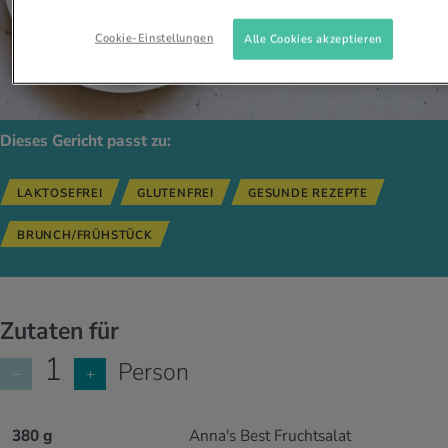
Cookie-Einstellungen
Alle Cookies akzeptieren
Dieses Gericht passt zu:
LAKTOSEFREI
GLUTENFREI
GESUNDE REZEPTE
BRUNCH/FRÜHSTÜCK
Zutaten für
1
Person
−
+
380 g
Anna's Best Fruchtsalat