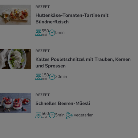
REZEPT
Hüttenkäse-Tomaten-Tartine mit
Bündnerfleisch
550
5min
kcal
REZEPT
Kaltes Pouletschnitzel mit Trauben, Kernen
und Sprossen
150
30min
kcal
REZEPT
Schnelles Beeren-Müesli
560
5min
vegetarian
kcal