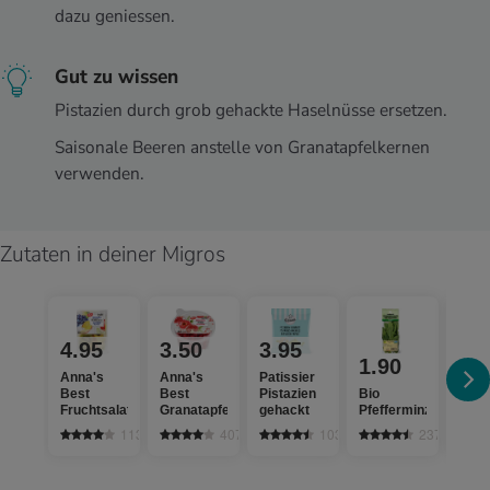
dazu geniessen.
Gut zu wissen
Pistazien durch grob gehackte Haselnüsse ersetzen.
Saisonale Beeren anstelle von Granatapfelkernen
verwenden.
Zutaten in deiner Migros
4.95
3.50
3.95
0.
1.90
Anna's
Anna's
Patissier
aha!
Best
Best
Pistazien
Bio
Jogh
Fruchtsalat
Granatapfel
gehackt
Pfefferminze
Clas
113
407
103
237