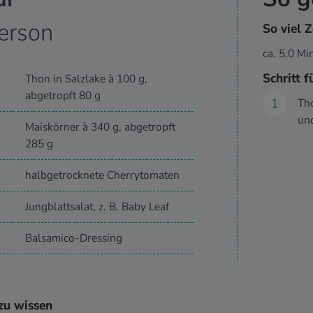
erson
So viel Z
ca. 5.0 M
Schritt f
Thon in Salzlake à 100 g,
abgetropft 80 g
Tho
und
Maiskörner à 340 g, abgetropft
285 g
halbgetrocknete Cherrytomaten
Jungblattsalat, z. B. Baby Leaf
Balsamico-Dressing
zu wissen