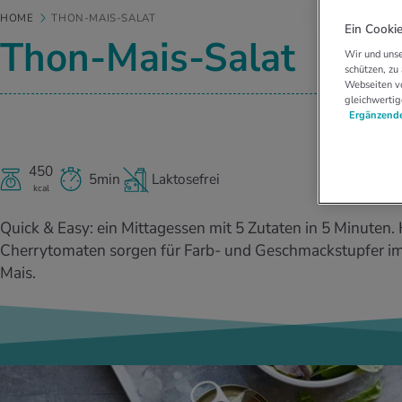
HOME
THON-MAIS-SALAT
Ein Cookie
Thon-Mais-Salat
Wir und unse
schützen, zu
Webseiten vo
gleichwertig
Ergänzende
450
5min
Laktosefrei
kcal
Quick & Easy: ein Mittagessen mit 5 Zutaten in 5 Minuten.
Cherrytomaten sorgen für Farb- und Geschmackstupfer im
Mais.