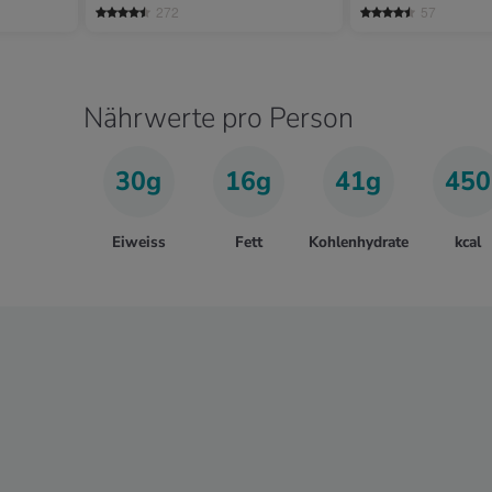
272
57
Nährwerte pro Person
30g
16g
41g
450
Eiweiss
Fett
Kohlenhydrate
kcal