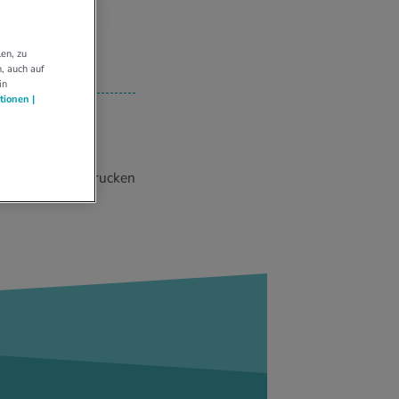
en, zu
, auch auf
in
tionen |
Drucken