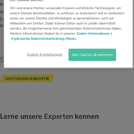
UELLE THEMEN IM BEREICH SERVICES
MAS Ernährung. Ehemals
Wir und unsere Partner verwenden Cookies und ähnliche Technologien, um
SPORT- UND
rgien & Intoleranzen
ersport
afen
engesundheit
arbeitete sie als Leiterin der
Angebote
unsere Dienste bereitzustellen, zu schützen, zu analysieren und zu verbessern
BEWEGUNGSWISSENSCHAFTLERIN
Leistungsdiagnostik bei der
MAS ERNÄHRUNG, EHEMALIGE
sowie um unsere Dienste und Werbungen zu personalisieren, auch auf
LEITERIN LEISTUNGSDIAGNOSTIK
Webseiten von Dritten. Dabei können Daten auch in Länder übermittelt
ungsmittel
ess
lness
chwerden
Medbase Zürich.
MEDBASE ZÜRICH
werden, die möglicherweise kein gleichwertiges Datenschutzniveau haben.
Tools, Test & Quizze
LÖWENSTRASSE
Weitere Informationen findest du in unseren
Cookie-Informationen |
Ergänzende Datenschutzerklärung iMpuls
Franziska Zehnder
stoffe
zinisches Wissen
UELLE THEMEN IM BEREICH BEWEGUNG
UELLE THEMEN IM BEREICH ENTSPANNUNG
Kalorienverbrauch berechnen
Glücklich sein
Cookie-Einstellungen
Alle Cookies akzeptieren
Schwerpunkte
UELLE THEMEN IM BEREICH ERNÄHRUNG
UELLE THEMEN IM BEREICH MEDIZIN
BMI berechnen
Mund- & Zahnpflege
Personal Health Coaching
Personal Health Coaching
LEISTUNGSDIAGNOSTIK
Personal Health Coaching
Personal Health Coaching
Lerne unsere
Experten
kennen